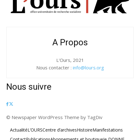
A Propos
L'Ours, 2021
Nous contacter :
info@lours.org
Nous suivre
© Newspaper WordPress Theme by TagDiv
Actualité
L’OURS
Centre d’archives
Histoire
Manifestations
Contact
Publications
Abonnements et boutique
Je DONNE