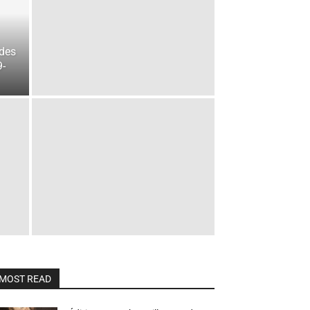
 des
9-
MOST READ