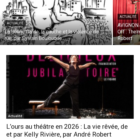
ACTUALITÉ
ACTUALITÉ
AVIGNON 20
La Jeune Garde, la gauche et la violence de
Off : Thel
rue, par Sylvain Boulouque
Robert
Actualité
L’ours au théâtre en 2026 : La vie rêvée, de
et par Kelly Rivière, par André Robert