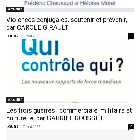
Actualité
Violences conjugales, soutenir et prévenir,
par CAROLE GIRAULT
LOURS
-
8 mai 2026
0
Actualité
Les trois guerres : commerciale, militaire et
culturelle, par GABRIEL ROUSSET
LOURS
-
7 mai 2026
0