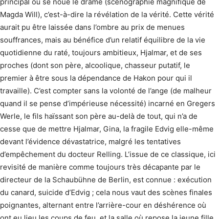
principal où se noue le drame (scénographie magnifique de
Magda Will), c’est-à-dire la révélation de la vérité. Cette vérité
aurait pu être laissée dans l’ombre au prix de menues
souffrances, mais au bénéfice d’un relatif équilibre de la vie
quotidienne du raté, toujours ambitieux, Hjalmar, et de ses
proches (dont son père, alcoolique, chasseur putatif, le
premier à être sous la dépendance de Hakon pour qui il
travaille). C’est compter sans la volonté de l’ange (de malheur
quand il se pense d’impérieuse nécessité) incarné en Gregers
Werle, le fils haïssant son père au-delà de tout, qui n’a de
cesse que de mettre Hjalmar, Gina, la fragile Edvig elle-même
devant l’évidence dévastatrice, malgré les tentatives
d’empêchement du docteur Relling. L’issue de ce classique, ici
revisité de manière comme toujours très décapante par le
directeur de la Schaubühne de Berlin, est connue : exécution
du canard, suicide d’Edvig ; cela nous vaut des scènes finales
poignantes, alternant entre l’arrière-cour en déshérence où
ont eu lieu les coups de feu, et la salle où repose la jeune fille,