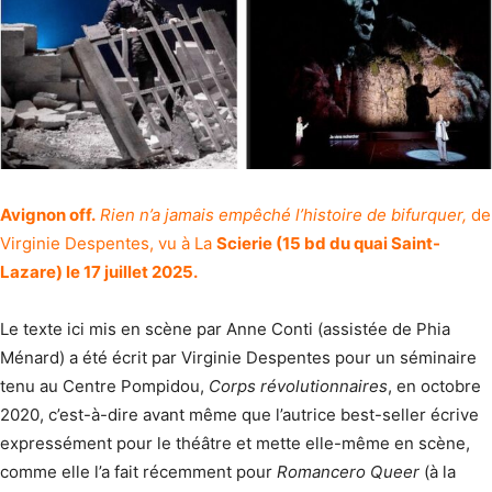
Avignon off.
Rien n’a jamais empêché l’histoire de bifurquer,
de
Virginie Despentes, vu à La
Scierie (15 bd du quai Saint-
Lazare) le 17 juillet 2025.
Le texte ici mis en scène par Anne Conti (assistée de Phia
Ménard) a été écrit par Virginie Despentes pour un séminaire
tenu au Centre Pompidou,
Corps révolutionnaires
, en octobre
2020, c’est-à-dire avant même que l’autrice best-seller écrive
expressément pour le théâtre et mette elle-même en scène,
comme elle l’a fait récemment pour
Romancero Queer
(à la