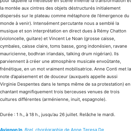
pour laquelle la metteuse en scène invente la transformation et
la montée aux cintres des objets déstructurés initialement
dispersés sur le plateau comme métaphore de l’émergence du
monde à venir). Intensément percutante nous a semblé la
musique et son interprétation en direct dues à Rémy Chatton
(violoncelle, guitare) et Vincent Le Noan (grosse caisse,
cymbales, caisse claire, toms basse, gong indonésien, ravane
mauricienne, bodhran irlandais, talking drum nigérian). Ils
parviennent à créer une atmosphère musicale envoûtante,
frénétique, en un mot vraiment mobilisatrice. Anne Conti met la
note d’apaisement et de douceur (auxquels appelle aussi
Virginie Despentes dans le temps même de sa protestation) en
chantant magnifiquement trois berceuses venues de trois
cultures différentes (arménienne, inuit, espagnole).
Durée : 1 h., à 18 h., jusqu’au 26 juillet. Relâche le mardi.
Avignon In
.
Brel
, chorégraphie de Anne Teresa De