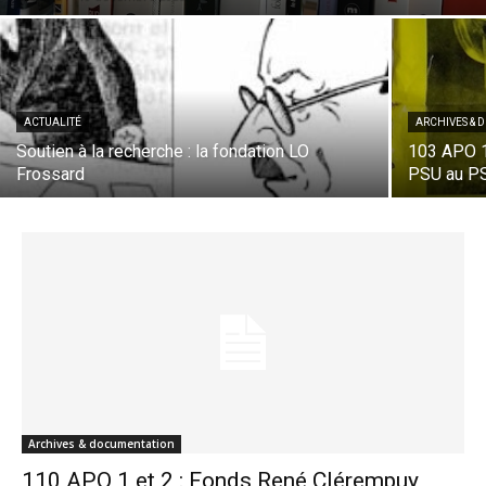
ACTUALITÉ
ARCHIVES &
Soutien à la recherche : la fondation LO
103 APO 1
Frossard
PSU au P
Archives & documentation
110 APO 1 et 2 : Fonds René Clérempuy