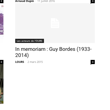
Arnaud Dupin
-
11 juillet 2016
0
0
Les acteurs de l'OURS
In memoriam : Guy Bordes (1933-
2014)
LOURS
-
2 mars 2015
0
0