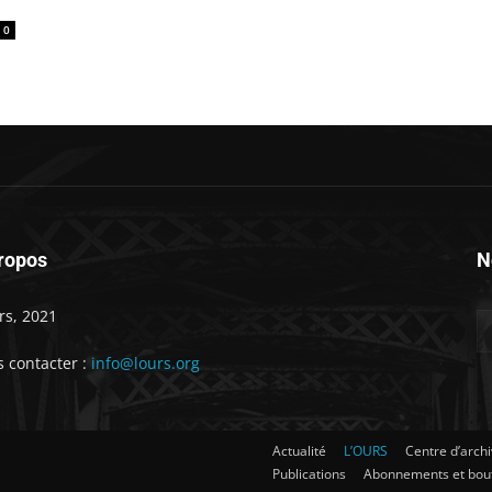
0
ropos
N
rs, 2021
 contacter :
info@lours.org
Actualité
L’OURS
Centre d’arch
Publications
Abonnements et bou