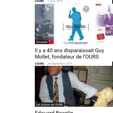
LOURS
-
1 avril 2019
Actualité
Il y a 40 ans disparaissait Guy
Mollet, fondateur de l’OURS
LOURS
-
24 septembre 2015
Les acteurs de l'OURS
Edouard Boeglin