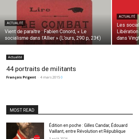
ACTUALITÉ
ACTUALITÉ
Les social
Vient de paraître : Fabien Conord, « Le
Libération
socialisme dans l’Allier » (L’ours, 290 p, 23€)
dans Ving
Actualité
44 portraits de militants
François Prigent
-
4 mars 2015
0
MOST READ
Édition en poche : Gilles Candar, Édouard
Vaillant, entre Révolution et République
3 août 2026