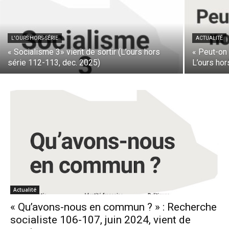
L'OURS HORS-SÉRIE
ACTUALITÉ
« Socialisme 3» vient de sortir (L’ours hors
« Peut-on 
série 112-113, dec. 2025)
L’ours ho
Actualité
« Qu’avons-nous en commun ? » : Recherche
socialiste 106-107, juin 2024, vient de