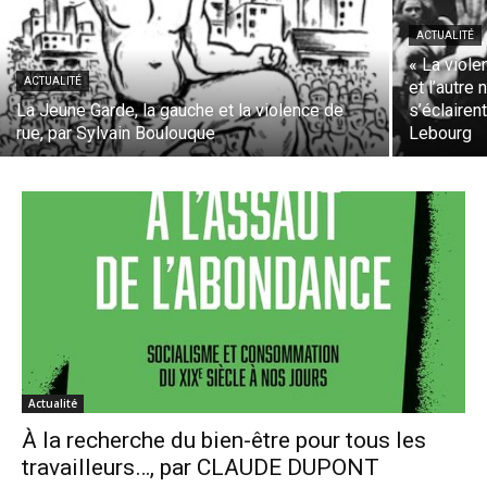
ACTUALITÉ
« La viole
ACTUALITÉ
et l’autre
La Jeune Garde, la gauche et la violence de
s’éclairen
rue, par Sylvain Boulouque
Lebourg
Actualité
À la recherche du bien-être pour tous les
travailleurs…, par CLAUDE DUPONT