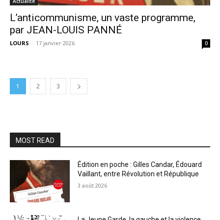
Actualité
L’anticommunisme, un vaste programme,
par JEAN-LOUIS PANNÉ
LOURS
-
17 janvier 2026
0
1
2
3
MOST READ
Édition en poche : Gilles Candar, Édouard
Vaillant, entre Révolution et République
3 août 2026
La Jeune Garde, la gauche et la violence