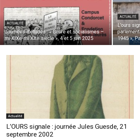
ACTUALITÉ
ACTUALITÉ
L’ours sig
Journées d’études : « Genre et socialismes –
parlement
mi XIXe-mi XXe siècle », 4 et 5 juin 2025
1945 », P
Actualité
L’OURS signale : journée Jules Guesde, 21
septembre 2002