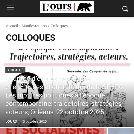
Accueil
Manifestations
Colloques
COLLOQUES
ACTUALITÉ
Journée d’études des jeunes
chercheuses et chercheurs de la SFHPo:
Les ruptures politiques à l’époque
contemporaine: trajectoires, stratégies,
acteurs, Orléans, 22 octobre 2025
LOURS
-
15 octobre 2025