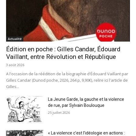
Actualité
Édition en poche : Gilles Candar, Édouard
Vaillant, entre Révolution et République
3 août 2026
A l'occasion de la réédition de la biographie d'Édouard Vaillant par
Gilles Candar (Dunod poche, 2026, 264 p, 9,90€), relire ici l'article de
Gilles...
La Jeune Garde, la gauche et la violence
de rue, par Sylvain Boulouque
25 juillet 2026
« La violence c’est l’idéologie en actions :