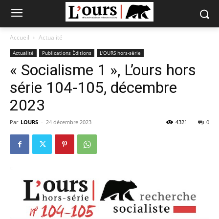
Accueil
Actualité
Actualité
Publications Éditions
L'OURS hors-série
« Socialisme 1 », L’ours hors
série 104-105, décembre
2023
Par
LOURS
-
24 décembre 2023
4321
0