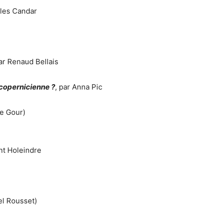
illes Candar
par Renaud Bellais
 copernicienne ?
, par Anna Pic
se Gour)
ent Holeindre
el Rousset)