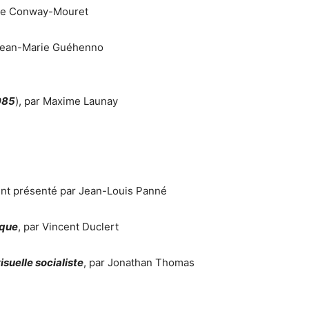
ène Conway-Mouret
c Jean-Marie Guéhenno
985
), par Maxime Launay
nt présenté par Jean-Louis Panné
ique
, par Vincent Duclert
suelle socialiste
, par Jonathan Thomas