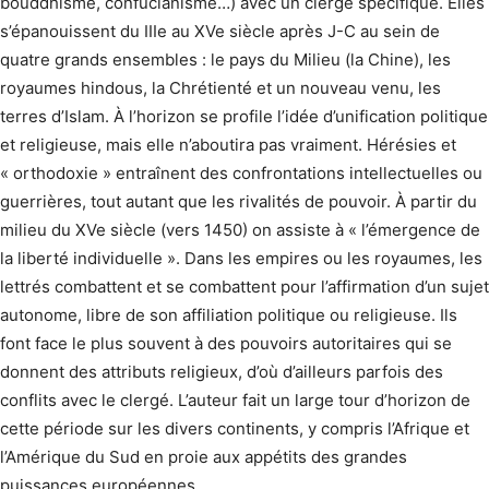
bouddhisme, confucianisme…) avec un clergé spécifique. Elles
s’épanouissent du IIIe au XVe siècle après J-C au sein de
quatre grands ensembles : le pays du Milieu (la Chine), les
royaumes hindous, la Chrétienté et un nouveau venu, les
terres d’Islam. À l’horizon se profile l’idée d’unification politique
et religieuse, mais elle n’aboutira pas vraiment. Hérésies et
« orthodoxie » entraînent des confrontations intellectuelles ou
guerrières, tout autant que les rivalités de pouvoir. À partir du
milieu du XVe siècle (vers 1450) on assiste à « l’émergence de
la liberté individuelle ». Dans les empires ou les royaumes, les
lettrés combattent et se combattent pour l’affirmation d’un sujet
autonome, libre de son affiliation politique ou religieuse. Ils
font face le plus souvent à des pouvoirs autoritaires qui se
donnent des attributs religieux, d’où d’ailleurs parfois des
conflits avec le clergé. L’auteur fait un large tour d’horizon de
cette période sur les divers continents, y compris l’Afrique et
l’Amérique du Sud en proie aux appétits des grandes
puissances européennes.