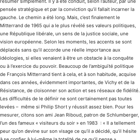
résumer simplement. Il y a été conduit, selon l’auteur, par une
pensée stratégique et par la conviction qu’il fallait incarner la
gauche. Le chemin a été long. Mais, c’est finalement le
Mitterrand de 1965 qui a le plus révélé ses valeurs politiques,
une République libérale, un sens de la justice sociale, une
vision européenne. Selon les moments, les accents se sont
déplacés sans qu’il accorde une réelle importance aux
idéologies, si elles venaient à être un obstacle à la conquête
ou à l’exercice du pouvoir. Beaucoup de l’ambiguïté politique
de François Mitterrand tient à cela, et à son habitude, acquise
dans ces années, évidemment importantes, de Vichy et de la
Résistance, de cloisonner son action et ses réseaux de fidélité.
Les difficultés de le définir ne sont certainement pas toutes
levées – même si Philip Short y réussit assez bien. Pour les
mesurer, citons son ami Jean Riboud, patron de Schlumberger,
l’un des fameux « visiteurs du soir » en 1983 : « Il a tellement
peur qu’on devine sur son visage ce qu’il a décidé, qu’il hésite
à se confier à lui-même la totalité de ce qu’il pense »…