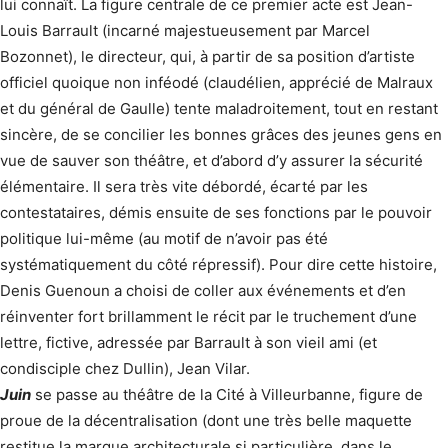
lui connaît. La figure centrale de ce premier acte est Jean-
Louis Barrault (incarné majestueusement par Marcel
Bozonnet), le directeur, qui, à partir de sa position d’artiste
officiel quoique non inféodé (claudélien, apprécié de Malraux
et du général de Gaulle) tente maladroitement, tout en restant
sincère, de se concilier les bonnes grâces des jeunes gens en
vue de sauver son théâtre, et d’abord d’y assurer la sécurité
élémentaire. Il sera très vite débordé, écarté par les
contestataires, démis ensuite de ses fonctions par le pouvoir
politique lui-même (au motif de n’avoir pas été
systématiquement du côté répressif). Pour dire cette histoire,
Denis Guenoun a choisi de coller aux événements et d’en
réinventer fort brillamment le récit par le truchement d’une
lettre, fictive, adressée par Barrault à son vieil ami (et
condisciple chez Dullin), Jean Vilar.
Juin
se passe au théâtre de la Cité à Villeurbanne, figure de
proue de la décentralisation (dont une très belle maquette
restitue la marque architecturale si particulière, dans le