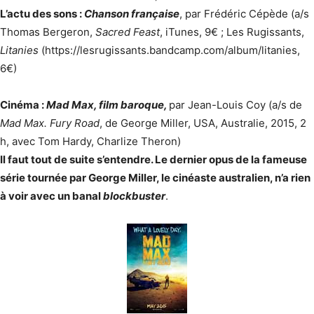
L’actu des sons :
Chanson française
, par Frédéric Cépède (a/s
Thomas Bergeron,
Sacred Feast
, iTunes, 9€ ; Les Rugissants,
Litanies
(https://lesrugissants.bandcamp.com/album/litanies,
6€)
Cinéma :
Mad Max, film baroque,
par Jean-Louis Coy (a/s de
Mad Max. Fury Road
, de George Miller, USA, Australie, 2015, 2
h, avec Tom Hardy, Charlize Theron)
Il faut tout de suite s’entendre. Le dernier opus de la fameuse
série tournée par George Miller, le cinéaste australien, n’a rien
à voir avec un banal
blockbuster
.