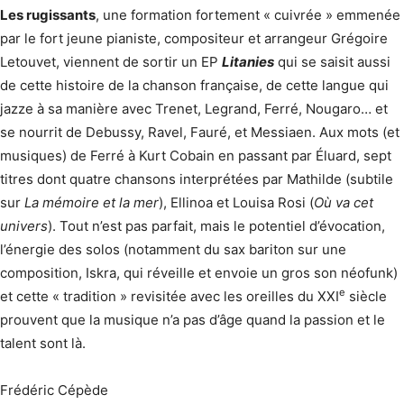
Les rugissants
, une formation fortement « cuivrée » emmenée
par le fort jeune pianiste, compositeur et arrangeur Grégoire
Letouvet, viennent de sortir un EP
Litanies
qui se saisit aussi
de cette histoire de la chanson française, de cette langue qui
jazze à sa manière avec Trenet, Legrand, Ferré, Nougaro… et
se nourrit de Debussy, Ravel, Fauré, et Messiaen. Aux mots (et
musiques) de Ferré à Kurt Cobain en passant par Éluard, sept
titres dont quatre chansons interprétées par Mathilde (subtile
sur
La mémoire et la mer
), Ellinoa et Louisa Rosi (
Où va cet
univers
). Tout n’est pas parfait, mais le potentiel d’évocation,
l’énergie des solos (notamment du sax bariton sur une
composition, Iskra, qui réveille et envoie un gros son néofunk)
e
et cette « tradition » revisitée avec les oreilles du XXI
siècle
prouvent que la musique n’a pas d’âge quand la passion et le
talent sont là.
Frédéric Cépède