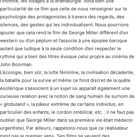
l’intimité, les visages à la dramaturgie. Voilà bien une
particularité de ce film que celle de nous renseigner sur la
psychologie des protagonistes à travers des regards, des
silences, des gestes qui les individualisent. Nous pourrions
ajouter que cela rend le film de George Miller différent d’un
western ou d’un péplum et l’associe à une épopée baroque
autant que ludique à la seule condition d’en respecter le
rythme qui a bien des titres évoque celui propre au cinéma de
John Boorman.
L’écologie, bien sûr, la lutte féminine, la civilisation décadente,
la bataille pour la survie et même ce fond discret de la quête
ésotérique s’associent à un sujet où apparaît également une
curieuse relation avec la notion de sang humain (le surnom de
«
globuland
», la pâleur extrême de certains individus, en
particulier des enfants, le cordon ombilical, etc. : il ne faut pas
oublier que George Miller dans sa première vie était médecin
urgentiste). Par ailleurs, rappelons-nous que ce réalisateur
n’est pas le premier venu. Ses films se veulent des