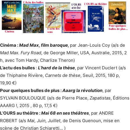
Cinéma :
Mad Max, film baroque,
par Jean-Louis Coy (a/s de
Mad Max. Fury Road
, de George Miller, USA, Australie, 2015, 2
h, avec Tom Hardy, Charlize Theron)
L’actu des bulles
:
L’hard de la thèse
, par Vincent Duclert (a/s
de Thiphaine Rivière,
Carnets de thèse
, Seuil, 2015, 180 p,
19,90 €)
Pour quelques bulles de plus :
Aaarg la révolution
, par
SYLVAIN BOULOUQUE (a/s de Pierre Place,
Zapatistas
, Éditions
AAARG !, 2015 , 80 p, 17,5 €)
L’OURS au théâtre :
Mai 68 en ses théâtres
, par ANDRE
ROBERT (a/s
Mai, Juin, Juillet
, de Denis Guenoun, mise en
scène de Christian Schiaretti… )