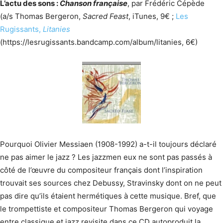
L’actu des sons :
Chanson française
, par Frédéric Cépède
(a/s Thomas Bergeron,
Sacred Feast
, iTunes, 9€ ;
Les
Rugissants,
Litanies
(https://lesrugissants.bandcamp.com/album/litanies, 6€)
Pourquoi Olivier Messiaen (1908-1992) a-t-il toujours déclaré
ne pas aimer le jazz ? Les jazzmen eux ne sont pas passés à
côté de l’œuvre du compositeur français dont l’inspiration
trouvait ses sources chez Debussy, Stravinsky dont on ne peut
pas dire qu’ils étaient hermétiques à cette musique. Bref, que
le trompettiste et compositeur Thomas Bergeron qui voyage
entre classique et jazz revisite dans ce CD autoproduit la