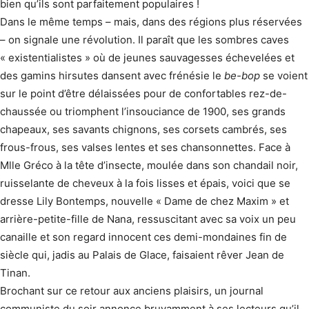
bien qu’ils sont parfaitement populaires !
Dans le même temps – mais, dans des régions plus réservées
– on signale une révolution. Il paraît que les sombres caves
« existentialistes » où de jeunes sauvagesses échevelées et
des gamins hirsutes dansent avec frénésie le
be-bop
se voient
sur le point d’être délaissées pour de confortables rez-de-
chaussée ou triomphent l’insouciance de 1900, ses grands
chapeaux, ses savants chignons, ses corsets cambrés, ses
frous-frous, ses valses lentes et ses chansonnettes. Face à
Mlle Gréco à la tête d’insecte, moulée dans son chandail noir,
ruisselante de cheveux à la fois lisses et épais, voici que se
dresse Lily Bontemps, nouvelle « Dame de chez Maxim » et
arrière-petite-fille de Nana, ressuscitant avec sa voix un peu
canaille et son regard innocent ces demi-mondaines fin de
siècle qui, jadis au Palais de Glace, faisaient rêver Jean de
Tinan.
Brochant sur ce retour aux anciens plaisirs, un journal
communiste du soir annonce bruyamment à ses lecteurs qu’il