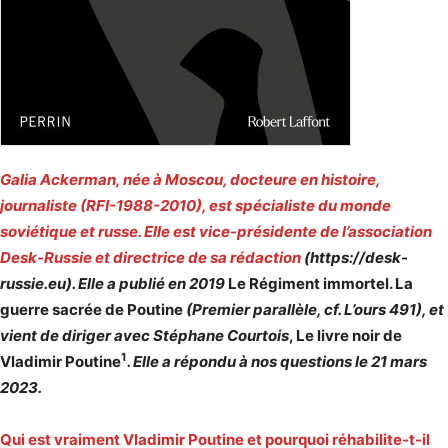
Galia Ackerman, née à Moscou, docteure en histoire,
journaliste (RFI-1988-2010), est spécialiste du monde
soviétique et russe. Elle est vice-présidente de l’association
Desk-Russie et directrice de sa rédaction
(https://desk-
russie.eu). Elle a publié en 2019
Le Régiment immortel. La
guerre sacrée de Poutine
(Premier parallèle, cf. L’ours 491), et
vient de diriger avec Stéphane Courtois
, Le livre noir de
1
Vladimir Poutine
. Elle a répondu à nos questions le 21 mars
2023.
Qui est vraiment Vladimir Poutine et pourquoi réhabilite-t-il