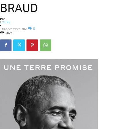
BRAUD
Par
LOURS
-
0
30 décembre 2020
4624