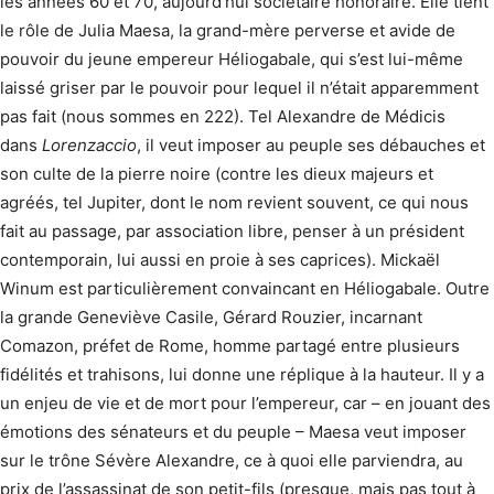
les années 60 et 70, aujourd’hui sociétaire honoraire. Elle tient
le rôle de Julia Maesa, la grand-mère perverse et avide de
pouvoir du jeune empereur Héliogabale, qui s’est lui-même
laissé griser par le pouvoir pour lequel il n’était apparemment
pas fait (nous sommes en 222). Tel Alexandre de Médicis
dans
Lorenzaccio
, il veut imposer au peuple ses débauches et
son culte de la pierre noire (contre les dieux majeurs et
agréés, tel Jupiter, dont le nom revient souvent, ce qui nous
fait au passage, par association libre, penser à un président
contemporain, lui aussi en proie à ses caprices). Mickaël
Winum est particulièrement convaincant en Héliogabale. Outre
la grande Geneviève Casile, Gérard Rouzier, incarnant
Comazon, préfet de Rome, homme partagé entre plusieurs
fidélités et trahisons, lui donne une réplique à la hauteur. Il y a
un enjeu de vie et de mort pour l’empereur, car – en jouant des
émotions des sénateurs et du peuple – Maesa veut imposer
sur le trône Sévère Alexandre, ce à quoi elle parviendra, au
prix de l’assassinat de son petit-fils (presque, mais pas tout à