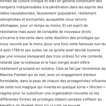
formes de culture critique et d’art en général constituent des
remparts indispensables à la pénétration dans les esprits des
idées nauséabondes, faussement ‘populaires’, réellement
xénophobes et excluantes, auxquelles nous venons
d’échapper, pour un temps au moins. Et cet esprit de
résistance mais aussi de conquête de nouveaux droits
s’incarne à merveille dans cette
Abolition des privilèges
qui
nous raconte par le menu (pour une fois) cette fameuse nuit du
4 août 1789 et ses suites car ce qu’elle avait décidé (comme
par une ivresse s’emparant des trois ordres) fut vite contesté,
retardé (par la noblesse et le haut clergé) avant d’être
réellement proclamé en octobre. Cela se fait par l’entremise de
Maxime Pambet qui se met, avec un engagement d’acteur
formidable, dans la peau de chacun des protagonistes influents
de cette nuit magique qui inventa en quelque sorte « l’Ancien »
régime pour lui substituer une organisation nouvelle où les
différentes formes de privilèges étaient censées s’effacer au
bénéfice de l’égalité (bien sûr la lutte ne pouvait