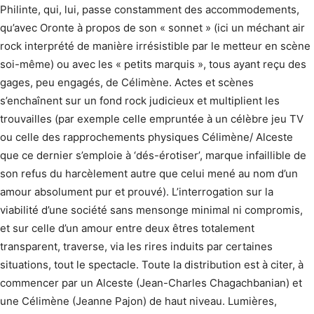
Philinte, qui, lui, passe constamment des accommodements,
qu’avec Oronte à propos de son « sonnet » (ici un méchant air
rock interprété de manière irrésistible par le metteur en scène
soi-même) ou avec les « petits marquis », tous ayant reçu des
gages, peu engagés, de Célimène. Actes et scènes
s’enchaînent sur un fond rock judicieux et multiplient les
trouvailles (par exemple celle empruntée à un célèbre jeu TV
ou celle des rapprochements physiques Célimène/ Alceste
que ce dernier s’emploie à ‘dés-érotiser’, marque infaillible de
son refus du harcèlement autre que celui mené au nom d’un
amour absolument pur et prouvé). L’interrogation sur la
viabilité d’une société sans mensonge minimal ni compromis,
et sur celle d’un amour entre deux êtres totalement
transparent, traverse, via les rires induits par certaines
situations, tout le spectacle. Toute la distribution est à citer, à
commencer par un Alceste (Jean-Charles Chagachbanian) et
une Célimène (Jeanne Pajon) de haut niveau. Lumières,