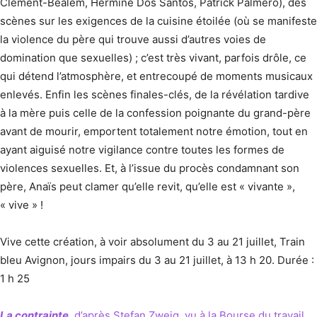
Clément-Bealem, Hermine Dos Santos, Patrick Palmero), des
scènes sur les exigences de la cuisine étoilée (où se manifeste
la violence du père qui trouve aussi d’autres voies de
domination que sexuelles) ; c’est très vivant, parfois drôle, ce
qui détend l’atmosphère, et entrecoupé de moments musicaux
enlevés. Enfin les scènes finales-clés, de la révélation tardive
à la mère puis celle de la confession poignante du grand-père
avant de mourir, emportent totalement notre émotion, tout en
ayant aiguisé notre vigilance contre toutes les formes de
violences sexuelles. Et, à l’issue du procès condamnant son
père, Anaïs peut clamer qu’elle revit, qu’elle est « vivante »,
« vive » !
Vive cette création, à voir absolument du 3 au 21 juillet, Train
bleu Avignon, jours impairs du 3 au 21 juillet, à 13 h 20. Durée :
1 h 25
La contrainte
, d’après Stefan Zweig, vu à la Bourse du travail