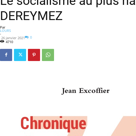
Le socialisme au plus h
DEREYMEZ
Par
LOURS
-
0
26 janvier 2021
4710