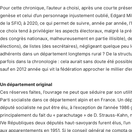
Pour cette chronique, l’auteur a choisi, après une courte prése
genèse et celui d’un personnage injustement oublié, Edgard Mi
de la SFIO, à 2020, ce qui permet de suivre, année par année, l’
ce choix tend à privilégier les aspects électoraux, malgré la p
des congrès nationaux, malheureusement en partie illisible), de
élections), de listes (des secrétaires), négligeant quelque peu l
adhérents dans un département longtemps rural ? De la struct
parfois dans la chronologie : cela aurait sans doute été possibl
sauf en 2012 année qui vit la fédération approcher le millier d’e
Un département original
Ces réserves faites, l’ouvrage ne peut que séduire par son utilit
Parti socialiste dans ce département alpin et en France. Un dé
député socialiste ne put être élu, à l’exception de l’année 1986 
principalement du fait du « parachutage » de D. Strauss-Kahn, na
IVe Républiques deux députés haut-savoyards furent élus, l’un 
aux apparentements en 1951. Si le conseil général ne compta guè