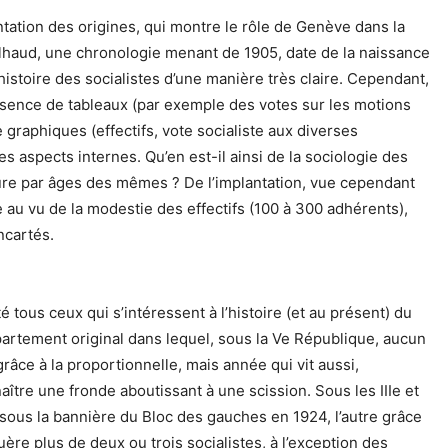
ntation des origines, qui montre le rôle de Genève dans la
lhaud, une chronologie menant de 1905, date de la naissance
histoire des socialistes d’une manière très claire. Cependant,
résence de tableaux (par exemple des votes sur les motions
 graphiques (effectifs, vote socialiste aux diverses
es aspects internes. Qu’en est-il ainsi de la sociologie des
ure par âges des mêmes ? De l’implantation, vue cependant
e au vu de la modestie des effectifs (100 à 300 adhérents),
ncartés.
é tous ceux qui s’intéressent à l’histoire (et au présent) du
partement original dans lequel, sous la Ve République, aucun
grâce à la proportionnelle, mais année qui vit aussi,
ître une fronde aboutissant à une scission. Sous les IIIe et
sous la bannière du Bloc des gauches en 1924, l’autre grâce
re plus de deux ou trois socialistes, à l’exception des