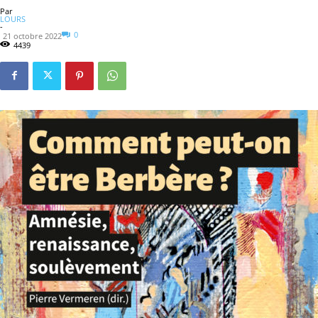
Par
LOURS
-
0
21 octobre 2022
4439