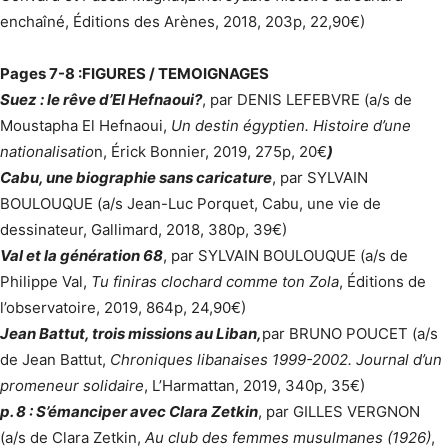
enchaîné, Éditions des Arènes, 2018, 203p, 22,90€)
Pages 7-8 :
FIGURES / TEMOIGNAGES
Suez : le rêve d’El Hefnaoui?
, par DENIS LEFEBVRE (a/s de
Moustapha El Hefnaoui,
Un destin égyptien. Histoire d’une
nationalisatio
n, Érick Bonnier, 2019, 275p, 20€
)
Cabu, une biographie sans caricature
, par SYLVAIN
BOULOUQUE (a/s Jean-Luc Porquet, Cabu, une vie de
dessinateur, Gallimard, 2018, 380p, 39€)
Val et la génération 68
, par SYLVAIN BOULOUQUE (a/s de
Philippe Val,
Tu finiras clochard comme ton Zola
, Éditions de
l’observatoire, 2019, 864p, 24,90€)
Jean Battut, trois missions au Liban,
par BRUNO POUCET (a/s
de Jean Battut,
Chroniques libanaises 1999-2002. Journal d’un
promeneur solidaire
, L’Harmattan, 2019, 340p, 35€)
p. 8 : S’émanciper avec Clara Zetkin
, par GILLES VERGNON
(a/s de Clara Zetkin,
Au club des femmes musulmanes (1926)
,