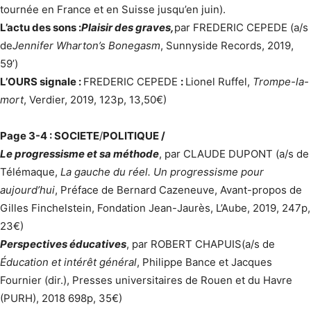
tournée en France et en Suisse jusqu’en juin).
L’actu des sons :
Plaisir des graves,
par FREDERIC CEPEDE (a/s
de
Jennifer Wharton’s Bonegasm
, Sunnyside Records, 2019,
59’)
L’OURS signale :
FREDERIC CEPEDE
:
Lionel Ruffel,
Trompe-la-
mort
, Verdier, 2019, 123p, 13,50€)
Page 3-4 : SOCIETE
/
POLITIQUE /
Le progressisme et sa méthode
, par CLAUDE DUPONT (a/s de
Télémaque,
La gauche du réel. Un progressisme pour
aujourd’hui
, Préface de Bernard Cazeneuve, Avant-propos de
Gilles Finchelstein, Fondation Jean-Jaurès, L’Aube, 2019, 247p,
23€)
Perspectives éducatives
, par ROBERT CHAPUIS
(a/s de
Éducation et intérêt général
, Philippe Bance et Jacques
Fournier (dir.), Presses universitaires de Rouen et du Havre
(PURH), 2018 698p, 35€)