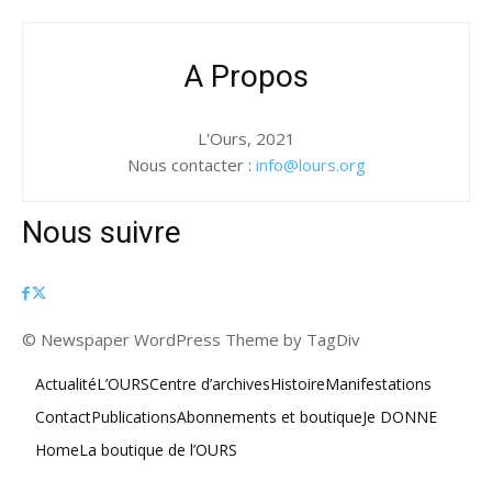
A Propos
L'Ours, 2021
Nous contacter :
info@lours.org
Nous suivre
© Newspaper WordPress Theme by TagDiv
Actualité
L’OURS
Centre d’archives
Histoire
Manifestations
Contact
Publications
Abonnements et boutique
Je DONNE
Home
La boutique de l’OURS