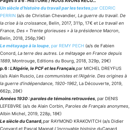
Pages 5 à 6 : HISTOIRE / NOUS AVONS RECU…
Un siècle d’histoire du travail par les textes
,
par CEDRIC
PERRIN
(a/s de Christian Chevandier
, La guerre du travail. De
la crise à la croissance
, Belin, 2017, 311p, 17€ et
Le travail en
France, Des « Trente glorieuses » à la présidence Macron
,
Belin, 2018, 256p,19€)
Le métayage à la loupe
, par REMY PECH
(a/s de Fabien
Conord,
La terre des autres. Le métayage en France depuis
1889
, Montrouge, Editions du Bourg, 2018, 329p, 29€)
p. 6 :
L’Algérie, le PCF et les Français
,
par MICHEL DREYFUS
(a/s Alain Ruscio,
Les communistes et l’Algérie. Des origines à
la guerre d’indépendance, 1920-1962
, La Découverte, 2019,
662p, 28€)
Années 1930 : paroles de témoins retrouvées
, par DENIS
LEFEBVRE (a/s de Alain Corbin,
Paroles de Français anonymes
,
Albin Michel, 2019, 228p, 18€)
Le siècle du
Canard
,
par RAYMOND KRAKOVITCH (a/s Didier
Convard et Pascal Magnat,
L’incroyable histoire du
Canard