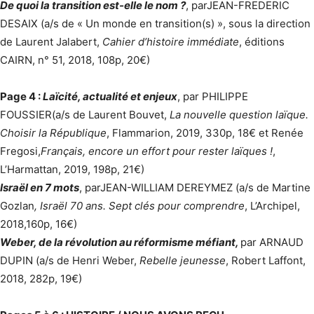
De quoi la transition est-elle le nom ?
, par
JEAN-FREDERIC
DESAIX (a/s de « Un monde en transition(s) », sous la direction
de Laurent Jalabert,
Cahier d’histoire immédiate
, éditions
CAIRN, n° 51, 2018, 108p, 20€)
Page 4 :
Laïcité, actualité et enjeux
, par PHILIPPE
FOUSSIER
(a/s de Laurent Bouvet,
La nouvelle question laïque.
Choisir la République
, Flammarion, 2019, 330p, 18€ et Renée
Fregosi,
Français, encore un effort pour rester laïques !
,
L’Harmattan, 2019, 198p, 21€)
Israël en 7 mots
, par
JEAN-WILLIAM DEREYMEZ (a/s de Martine
Gozlan
, Israël 70 ans. Sept clés pour comprendre
, L’Archipel,
2018,160p, 16€)
Weber, de la révolution au réformisme méfiant,
par ARNAUD
DUPIN (a/s de Henri Weber,
Rebelle jeunesse
, Robert Laffont,
2018, 282p, 19€)