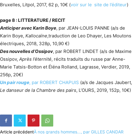
Bruxelles, Litpol, 2017, 62 p, 10€ (
voir sur le site de l’éditeur
)
page 8 : LITTERATURE / RECIT
Anticiper avec Karin Boye
, par JEAN-LOUIS PANNE (a/s de
Karin Boye,
Kallocaïne
,
traduction de Leo Dhayer, Les Moutons
électriques, 2018, 328p, 10,90 €)
Des nouvelles d’Ossipov
, par ROBERT LINDET (a/s de Maxime
Ossipov,
Après l’éternité
, récits traduits du russe par Anne-
Marie Tatsis-Botton et Éléna Rolland, Lagrasse, Verdier, 2019,
256p, 20€)
Un pair rouge
, par ROBERT CHAPUIS
(a/s de Jacques Jaubert
,
Le danseur de la Chambre des pairs
, L’OURS, 2019, 152p, 10€)
Article précédent
À nos grands hommes…, par GILLES CANDAR