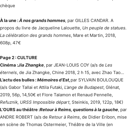
chèque
À la une :
À nos grands hommes
, par GILLES CANDAR. A
propos du livre de Jacqueline Lalouette,
Un peuple de statues.
La célébration des grands hommes
, Mare et Martin, 2018,
608p, 47€
Page 2 : CULTURE
Cinéma :
Jia Zhangke
, par JEAN-LOUIS COY (a/s de
Les
éternels
, de Jia Zhangke, Chine 2018, 2 h 15, avec Zhao Tao…
L’actu des bulles :
Mémoires d’Est,
par SYLVAIN BOULOUQUE
(a/s Gabor Tallai et Attila Futaki
, L’ange de Budapest
, Glénat,
2019, 56p, 14,50€ et Flore Talamon et Renaud Pennelle,
Refuznik, URSS Impossible départ
, Steinkis, 2019, 122p, 18€)
L’OURS au théâtre :
Retour à Reims, questions à la gauche
, par
ANDRE ROBERT (a/s de
Retour à Reims
, de Didier Eribon, mise
en scène de Thomas Ostermeier, Théâtre de la Ville (en