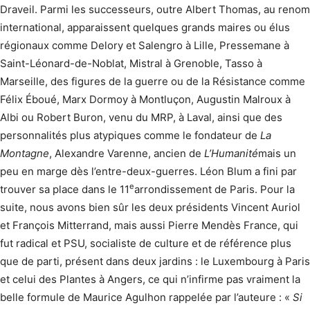
Draveil. Parmi les successeurs, outre Albert Thomas, au renom
international, apparaissent quelques grands maires ou élus
régionaux comme Delory et Salengro à Lille, Pressemane à
Saint-Léonard-de-Noblat, Mistral à Grenoble, Tasso à
Marseille, des figures de la guerre ou de la Résistance comme
Félix Éboué, Marx Dormoy à Montluçon, Augustin Malroux à
Albi ou Robert Buron, venu du MRP, à Laval, ainsi que des
personnalités plus atypiques comme le fondateur de
La
Montagne
, Alexandre Varenne, ancien de
L’Humanité
mais un
peu en marge dès l’entre-deux-guerres. Léon Blum a fini par
e
trouver sa place dans le 11
arrondissement de Paris. Pour la
suite, nous avons bien sûr les deux présidents Vincent Auriol
et François Mitterrand, mais aussi Pierre Mendès France, qui
fut radical et PSU, socialiste de culture et de référence plus
que de parti, présent dans deux jardins : le Luxembourg à Paris
et celui des Plantes à Angers, ce qui n’infirme pas vraiment la
belle formule de Maurice Agulhon rappelée par l’auteure : «
Si