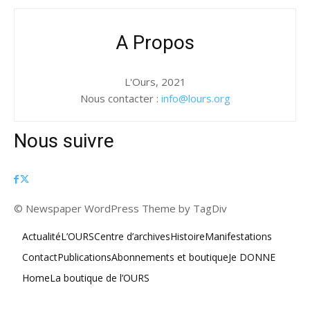
A Propos
L'Ours, 2021
Nous contacter :
info@lours.org
Nous suivre
© Newspaper WordPress Theme by TagDiv
Actualité
L’OURS
Centre d’archives
Histoire
Manifestations
Contact
Publications
Abonnements et boutique
Je DONNE
Home
La boutique de l’OURS