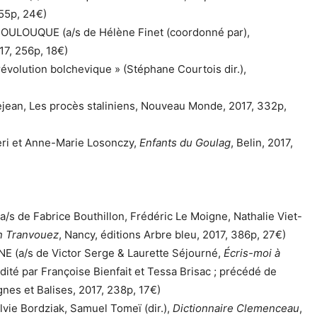
255p, 24€)
BOULOUQUE (a/s de Hélène Finet (coordonné par),
17, 256p, 18€)
volution bolchevique » (Stéphane Courtois dir.),
jean, Les procès staliniens, Nouveau Monde, 2017, 332p,
ri et Anne-Marie Losonczy,
Enfants du Goulag
, Belin, 2017,
s de Fabrice Bouthillon, Frédéric Le Moigne, Nathalie Viet-
on Tranvouez
, Nancy, éditions Arbre bleu, 2017, 386p, 27€)
E (a/s de Victor Serge & Laurette Séjourné,
Écris-moi à
 édité par Françoise Bienfait et Tessa Brisac ; précédé de
ignes et Balises, 2017, 238p, 17€)
vie Bordziak, Samuel Tomeï (dir.),
Dictionnaire Clemenceau
,