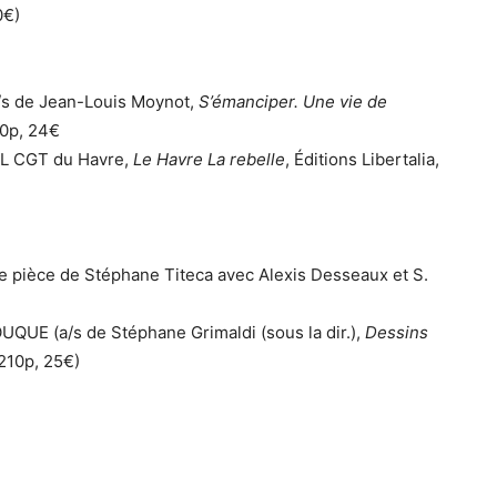
0€)
s de Jean-Louis Moynot,
S’émanciper. Une vie de
60p, 24€
UL CGT du Havre,
Le Havre La rebelle
, Éditions Libertalia,
ne pièce de Stéphane Titeca avec Alexis Desseaux et S.
QUE (a/s de Stéphane Grimaldi (sous la dir.),
Dessins
210p, 25€)