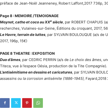
préface de Jean-Noël Jeanneney, Robert Laffont,2017 736p, 3
Page 8 : MEMOIRE /TEMOIGNAGE
e
Moynot, catho et coco au XX
siècle
, par ROBERT CHAPUIS (a/
recherches
, Vulaines-sur-Seine, Éditions du croquant, 2017, 5
Le Havre, terrain de luttes
, par SYLVAIN BOULOUQUE (a/s de 
2017, 196p, 15€)
PAGE 8 THEATRE : EXPOSITION
Duo d’âmes
, par CEDRIC PERRIN (a/s de
Le choix des âmes
, u
Titeca, vue à l’espace Oésia, production de la Tite Compagnie).
L’antisémitisme en dessins et caricatures
, par SYLVAIN BOULOU
assassins ou la corrosion antisémite (1886-1945),
Fayard,2018 