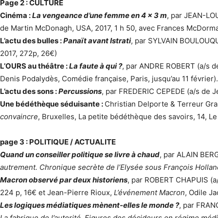
Page 2 : CULTURE
Cinéma :
La vengeance d’une femme en 4 x 3 m
, par JEAN-LO
de Martin McDonagh, USA, 2017, 1 h 50, avec Frances McDorm
L’actu des bulles :
Panaït avant Istrati
, par SYLVAIN BOULOUQU
2017, 272p, 26€)
L’OURS au théâtre :
La faute à qui ?
, par ANDRE ROBERT (a/s d
Denis Podalydès, Comédie française, Paris, jusqu’au 11 février).
L’actu des sons :
Percussions
, par FREDERIC CEPEDE (a/s de J
Une bédéthèque séduisante :
Christian Delporte & Terreur Gr
convaincre
, Bruxelles, La petite bédéthèque des savoirs, 14, L
page 3 : POLITIQUE / ACTUALITE
Quand un conseiller politique se livre à chaud
, par ALAIN BER
autrement. Chronique secrète de l’Elysée sous François Holla
Macron observé par deux historiens
, par ROBERT CHAPUIS (a
224 p, 16€ et Jean-Pierre Rioux,
L’événement Macron
, Odile J
Les logiques médiatiques mènent-elles le monde ?
, par FRAN
La fabrique de l’autorité. Figures des décideurs en régime méd