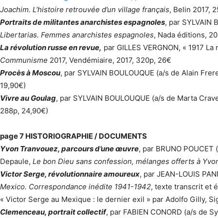
Joachim. L’histoire retrouvée d’un village français
, Belin 2017, 
Portraits de militantes anarchistes espagnoles
, par SYLVAIN 
Libertarias. Femmes anarchistes espagnoles
, Nada éditions, 20
La révolution russe en revue,
par GILLES VERGNON, « 1917 La ré
Communisme
2017, Vendémiaire, 2017, 320p, 26€
Procès à Moscou
, par SYLVAIN BOULOUQUE (a/s de Alain Frere
19,90€)
Vivre au Goulag
, par SYLVAIN BOULOUQUE (a/s de Marta Crave
288p, 24,90€)
page 7 HISTORIOGRAPHIE / DOCUMENTS
Yvon Tranvouez, parcours d’une œuvre
, par BRUNO POUCET (a/
Depaule,
Le bon Dieu sans confession, mélanges offerts à Yv
Victor Serge, révolutionnaire amoureux
, par JEAN-LOUIS PANN
Mexico. Correspondance inédite 1941-1942
, texte transcrit et
« Victor Serge au Mexique : le dernier exil » par Adolfo Gilly, S
Clemenceau, portrait collectif
, par FABIEN CONORD (a/s de Syl