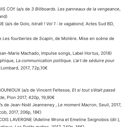
UIS COY (a/s de
3 Billboards. Les panneaux de la vengeance
,
and)
E (a/s de
Golo,
Istrati ! Vol 1 : le vagabond
, Actes Sud BD,
e
Les fourberies de Scapin
, de Molière. Mise en scène de
ean-Marie Machado, Impulse songs, Label Hortus, 2018)
aphique
, La communication politique. L’art de séduire pour
e Lombard, 2017, 72p,10€
GOUNIOUX (a/s de Vincent Feltesse
, Et si tout s’était passé
nde
, Plon 2017, 420p, 19,90€
/s de Jean-Noël Jeanneney ,
Le moment Macron
, Seuil, 2017,
acob, 2017, 206p, 18€)
COIS LAVERGNE (Adeline Wrona et Emeline Seignobos (dir.),
iatique
, Les Petits matins, 2017, 240p, 16€)