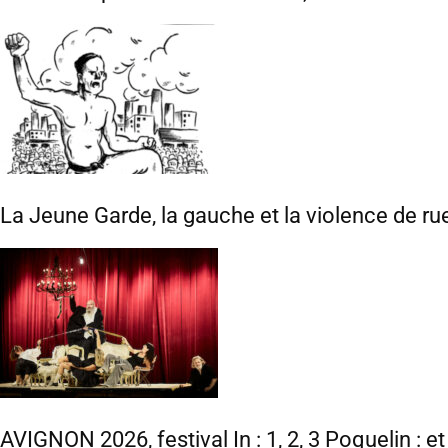
La Jeune Garde, la gauche et la violence de ru
AVIGNON 2026, festival In : 1, 2, 3 Poquelin : e