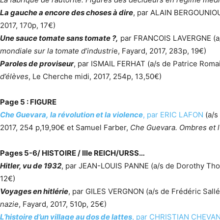
La gauche a encore des choses à dire
, par ALAIN BERGOUNIOU
2017, 170p, 17€)
Une sauce tomate sans tomate ?,
par FRANCOIS LAVERGNE (a/s
mondiale sur la tomate d’industri
e, Fayard, 2017, 283p, 19€)
Paroles de proviseur
, par ISMAIL FERHAT (a/s de Patrice Roma
d’élèves
, Le Cherche midi, 2017, 254p, 13,50€)
Page 5 : FIGURE
Che Guevara, la révolution et la violence
, par ERIC LAFON
(a/s
2017, 254 p,19,90€ et Samuel Farber,
Che Guevara. Ombres et l
Pages 5-6/ HISTOIRE / IIIe REICH/URSS…
Hitler, vu de 1932
, par JEAN-LOUIS PANNE (a/s de Dorothy T
12€)
Voyages en hitlérie
, par GILES VERGNON (a/s de Frédéric Sall
nazie
, Fayard, 2017, 510p, 25€)
L’histoire d’un village au dos de lattes
, par CHRISTIAN CHEVA