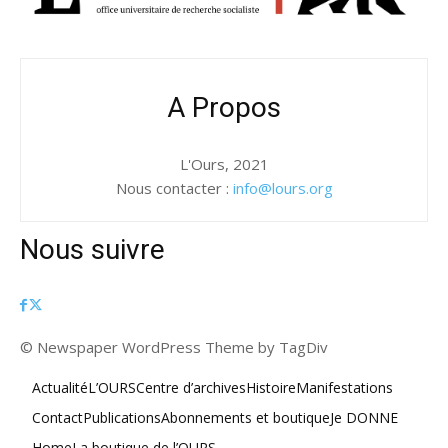
A Propos
L'Ours, 2021
Nous contacter :
info@lours.org
Nous suivre
© Newspaper WordPress Theme by TagDiv
Actualité
L’OURS
Centre d’archives
Histoire
Manifestations
Contact
Publications
Abonnements et boutique
Je DONNE
Home
La boutique de l’OURS