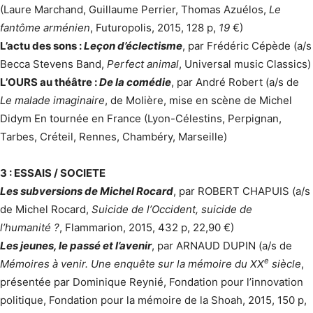
(Laure Marchand, Guillaume Perrier, Thomas Azuélos,
Le
fantôme arménien
, Futuropolis, 2015, 128 p,
19
€)
L’actu des sons :
Leçon d’éclectisme
, par Frédéric Cépède (a/s
Becca Stevens Band,
Perfect animal
, Universal music Classics)
L’OURS au théâtre :
De la comédie
, par André Robert (a/s de
Le malade imaginaire
, de Molière, mise en scène de Michel
Didym En tournée en France (Lyon-Célestins, Perpignan,
Tarbes, Créteil, Rennes, Chambéry, Marseille)
3 : ESSAIS / SOCIETE
Les subversions de Michel Rocard
, par ROBERT CHAPUIS (a/s
de Michel Rocard,
Suicide de l’Occident, suicide de
l’humanité ?
, Flammarion, 2015, 432 p, 22,90 €)
Les jeunes, le passé et l’avenir
, par ARNAUD DUPIN (a/s de
e
Mémoires à venir. Une enquête sur la mémoire du XX
siècle
,
présentée par Dominique Reynié, Fondation pour l’innovation
politique, Fondation pour la mémoire de la Shoah, 2015, 150 p,