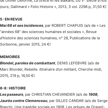
de Olivier Delorme,
La Grèce et les Balkans, Du V
siècle à nos
jours
, Gallimard « Folio Histoire », 2013, 3 vol. 2298 p, 31,50 €)
5 : EN REVUE
Mai 68 et ses incidences
, par ROBERT CHAPUIS (a/s de « Les
“années 68” des sciences humaines et sociales »,
Revue
d’histoire des sciences humaines,
n° 26, Publications de la
Sorbonne, janvier 2015, 24 €)
MEMOIRES
Blondel, paroles de combattant
, DENIS LEFEBVRE (a/s de
Marc Blondel,
Rebelle. Itinéraire d’un militant
, Cherche midi,
2015, 219 p, 16,50 €)
6-8 : HISTOIRE
Les passeurs
, par CHRISTIAN CHEVANDIER (a/s de
1908,
Jaurès contre Clemenceau
, par GILLES CANDAR (a/s de Serge
Bianchi,
Une tragédie sociale en 1908. Les grèves de Draveil-