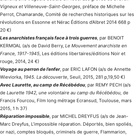
Vigneux et Villeneuve-Saint-Georges
, préface de Michelle
Perrot, Chamarande, Comité de recherches historiques sur les
révolutions en Essonne et Nérac Éditions d’Albret 2014 668 p
20 €)
Les anarchistes français face à trois guerres
, par BENOIT
KERMOAL (a/s de David Berry,
Le Mouvement anarchiste en
France, 1917-1945
, Les éditions libertaires/éditions Noir et
rouge, 2014, 24 €)
Voyage au perron de l’enfer
, par ERIC LAFON (a/s de Annette
Wieviorka,
1945. La découverte
, Seuil, 2015, 281 p,19,50 €)
Avec Laurette, au camp de Récébédou
, par REMY PECH (a/s
de
Laurette 1942,
une volontaire au camp du Récébédou,
de
Francis Fourcou, Film long métrage Ecransud, Toulouse, mars
2015, 1 h 37)
Réparation impossible
, par MICHEL DREYFUS (a/s de Jean-
Marc Dreyfus, L’impossible réparation. Déportés, bien spoliés,
or nazi, comptes bloqués, criminels de guerre, Flammarion,