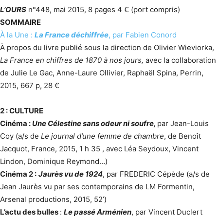
L’OURS
n°448, mai 2015, 8 pages 4 € (port compris)
SOMMAIRE
À la Une :
La France déchiffrée
, par Fabien Conord
À propos du livre publié sous la direction de Olivier Wieviorka,
La France en chiffres de 1870 à nos jours,
avec la collaboration
de Julie Le Gac, Anne-Laure Ollivier, Raphaël Spina, Perrin,
2015, 667 p, 28 €
2 : CULTURE
Cinéma :
Une Célestine sans odeur ni soufre,
par Jean-Louis
Coy (a/s de
Le journal d’une femme de chambre
, de Benoît
Jacquot, France, 2015, 1 h 35 , avec Léa Seydoux, Vincent
Lindon, Dominique Reymond…)
Cinéma 2 :
Jaurès vu de 1924
, par FREDERIC Cépède (a/s de
Jean Jaurès vu par ses contemporains de LM Formentin,
Arsenal productions, 2015, 52’)
L’actu des bulles
:
Le passé Arménien
, par Vincent Duclert