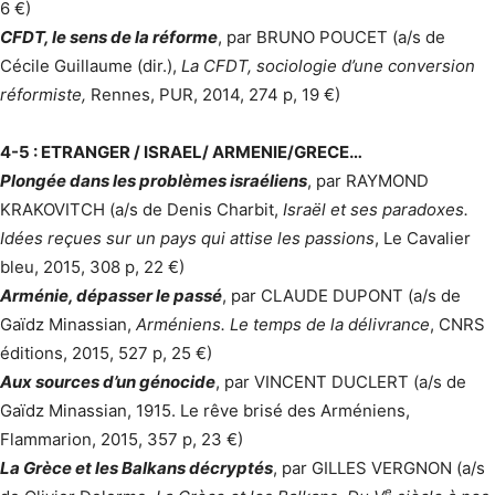
6 €)
CFDT, le sens de la réforme
, par BRUNO POUCET (a/s de
Cécile Guillaume (dir.),
La CFDT, sociologie d’une conversion
réformiste,
Rennes, PUR, 2014, 274 p, 19 €)
4-5 : ETRANGER / ISRAEL/ ARMENIE/GRECE…
Plongée dans les problèmes israéliens
, par RAYMOND
KRAKOVITCH (a/s de Denis Charbit,
Israël et ses paradoxes.
Idées reçues sur un pays qui attise les passions
, Le Cavalier
bleu, 2015, 308 p, 22 €)
Arménie, dépasser le passé
, par CLAUDE DUPONT (a/s de
Gaïdz Minassian,
Arméniens. Le temps de la délivrance
, CNRS
éditions, 2015, 527 p, 25 €)
Aux sources d’un génocide
, par VINCENT DUCLERT (a/s de
Gaïdz Minassian, 1915. Le rêve brisé des Arméniens,
Flammarion, 2015, 357 p, 23 €)
La Grèce et les Balkans décryptés
, par GILLES VERGNON (a/s
e