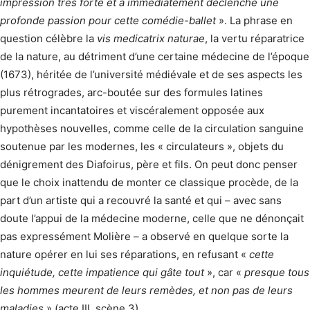
impression très forte et a immédiatement déclenché une
profonde passion pour cette comédie-ballet
». La phrase en
question célèbre la
vis medicatrix naturae
, la vertu réparatrice
de la nature, au détriment d’une certaine médecine de l’époque
(1673), héritée de l’université médiévale et de ses aspects les
plus rétrogrades, arc-boutée sur des formules latines
purement incantatoires et viscé­ralement opposée aux
hypothèses nouvelles, comme celle de la circulation sanguine
soutenue par les modernes, les « circulateurs », objets du
dénigrement des Diafoirus, père et fils. On peut donc penser
que le choix inattendu de monter ce classique procède, de la
part d’un artiste qui a recouvré la santé et qui – avec sans
doute l’appui de la médecine moderne, celle que ne dénonçait
pas expressément Molière – a observé en quelque sorte la
nature opérer en lui ses réparations, en refusant «
cette
inquiétude, cette impatience qui gâte tout
», car «
presque tous
les hommes meurent de leurs remèdes, et non pas de leurs
maladies
» (acte III, scène 3).