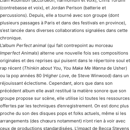
Liam Robinson (accordéon, harmonium et voix), Chris Tordini
(contrebasse et voix), et Jordan Perlson (batterie et
percussions). Depuis, elle a tourné avec son groupe (dont
plusieurs passages à Paris et dans des festivals en province),
s’est lancée dans diverses collaborations signalées dans cette
chronique.
L’album
Perfect animal
(qui fait contrepoint au morceau
Imperfect Animals
) alterne une nouvelle fois ses compositions
originales et des reprises qui puisent dans le répertoire soul et
rap récent (
Thinkin about You
,
You Make Me Wanna
de Usher)
ou la pop années 80 (
Higher Love
, de Steve Winwood) dans un
réjouissant éclectisme. Cependant, alors que dans son
précédent album elle avait restitué la matière sonore que son
groupe propose sur scène, elle utilise ici toutes les ressources
offertes par les techniques d’enregistrement. On est donc plus
proche du son des disques pops et folks actuels, même si les
arrangements (des chœurs notamment) n’ont rien à voir avec
ceux de productions standardisées. L’impact de Becca Stevens