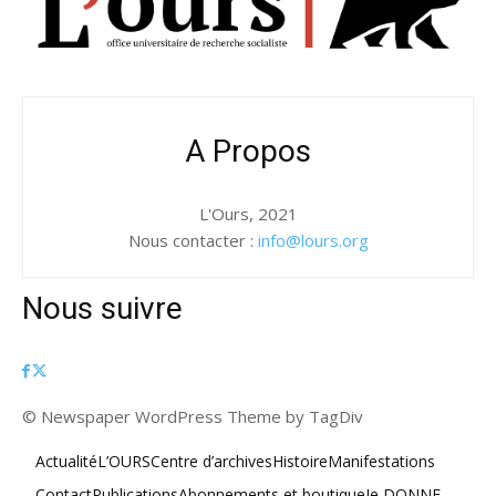
A Propos
L'Ours, 2021
Nous contacter :
info@lours.org
Nous suivre
© Newspaper WordPress Theme by TagDiv
Actualité
L’OURS
Centre d’archives
Histoire
Manifestations
Contact
Publications
Abonnements et boutique
Je DONNE