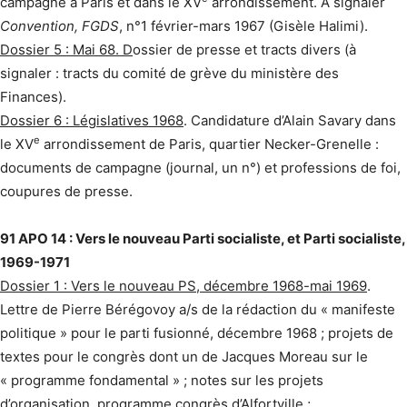
campagne à Paris et dans le XV
arrondissement. À signaler
Convention, FGDS
, n°1 février-mars 1967 (Gisèle Halimi).
Dossier 5 : Mai 68. D
ossier de presse et tracts divers (à
signaler : tracts du comité de grève du ministère des
Finances).
Dossier 6 : Législatives 1968
. Candidature d’Alain Savary dans
e
le XV
arrondissement de Paris, quartier Necker-Grenelle :
documents de campagne (journal, un n°) et professions de foi,
coupures de presse.
91 APO 14 : Vers le nouveau Parti socialiste, et Parti socialiste,
1969-1971
Dossier 1 : Vers le nouveau PS, décembre 1968-mai 1969
.
Lettre de Pierre Bérégovoy a/s de la rédaction du « manifeste
politique » pour le parti fusionné, décembre 1968 ; projets de
textes pour le congrès dont un de Jacques Moreau sur le
« programme fondamental » ; notes sur les projets
d’organisation, programme congrès d’Alfortville ;