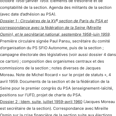
octobre 1958-janvier 1959. Éléments de trésorerie et de
comptabilité de la section. Agenda des militants de la section
(avec date d’adhésion au PSA).
e
Dossier 1 : Circulaires de la XV
section de Paris du PSA et
correspondance avec la fédération de la Seine (Mireille
Osmin), et le secrétariat national, septembre 1958-juin 1959
.
Première circulaire signée Paul Pansu, secrétaire du comité
d’organisation du PS SFIO Autonome, puis de la section ;
campagne électorale des législatives (voir aussi dossier 4 dans
ce carton) ; composition des organismes centraux et des
commissions de la section ; notes diverses de Jacques
Moreau. Note de Michel Rocard « sur le projet de statuts », 4
avril 1959. Documents de la section et de la fédération de la
Seine pour le premier congrès du PSA (enseignement-laïcité,
positions sur l’UFD, projet de charte du PSA.
Dossier 2 : Idem, suite, juillet 1959-avril 1960
(Jacques Moreau
est secrétaire de la section). Correspondance avec Mireille
Osmin sur la crise financière de la section suite aux élections.