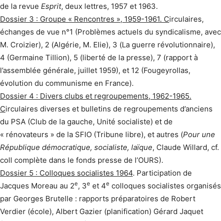
de la revue
Esprit
, deux lettres, 1957 et 1963.
Dossier 3 : Groupe « Rencontres », 1959-1961. C
irculaires,
échanges de vue n°1 (Problèmes actuels du syndicalisme, avec
M. Croizier), 2 (Algérie, M. Elie), 3 (La guerre révolutionnaire),
4 (Germaine Tillion), 5 (liberté de la presse), 7 (rapport à
l’assemblée générale, juillet 1959), et 12 (Fougeyrollas,
évolution du communisme en France).
Dossier 4 : Divers clubs et regroupements, 1962-1965.
C
irculaires diverses et bulletins de regroupements d’anciens
du PSA (Club de la gauche, Unité socialiste) et de
« rénovateurs » de la SFIO (Tribune libre), et autres (
Pour une
République démocratique, socialiste, laïque
, Claude Willard, cf.
coll complète dans le fonds presse de l’OURS).
Dossier 5 : Colloques socialistes 1964
. Participation de
e
e
e
Jacques Moreau au 2
, 3
et 4
colloques socialistes organisés
par Georges Brutelle : rapports préparatoires de Robert
Verdier (école), Albert Gazier (planification) Gérard Jaquet