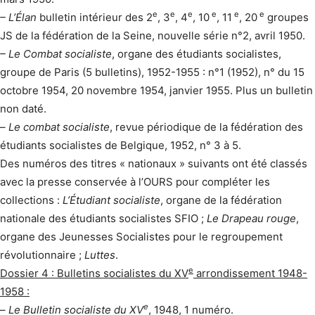
e
e
e
e
e
e
– L’Élan
bulletin intérieur des 2
, 3
, 4
, 10
, 11
, 20
groupes
JS de la fédération de la Seine, nouvelle série n°2, avril 1950.
– Le Combat socialiste
, organe des étudiants socialistes,
groupe de Paris (5 bulletins), 1952-1955 : n°1 (1952), n° du 15
octobre 1954, 20 novembre 1954, janvier 1955. Plus un bulletin
non daté.
–
Le combat socialiste
, revue périodique de la fédération des
étudiants socialistes de Belgique, 1952, n° 3 à 5.
Des numéros des titres « nationaux » suivants ont été classés
avec la presse conservée à l’OURS pour compléter les
collections :
L’Étudiant socialiste
, organe de la fédération
nationale des étudiants socialistes SFIO ;
Le Drapeau rouge
,
organe des Jeunesses Socialistes pour le regroupement
révolutionnaire ;
Luttes
.
e
Dossier 4 : Bulletins socialistes du XV
arrondissement 1948-
1958 :
e
–
Le Bulletin socialiste du XV
, 1948, 1 numéro.