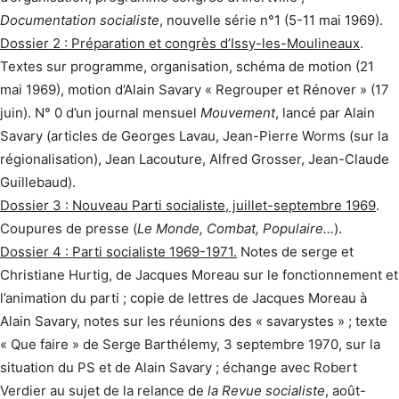
Documentation socialiste
, nouvelle série n°1 (5-11 mai 1969).
Dossier 2 : Préparation et congrès d’Issy-les-Moulineaux
.
Textes sur programme, organisation, schéma de motion (21
mai 1969), motion d’Alain Savary « Regrouper et Rénover » (17
juin). N° 0 d’un journal mensuel
Mouvement
, lancé par Alain
Savary (articles de Georges Lavau, Jean-Pierre Worms (sur la
régionalisation), Jean Lacouture, Alfred Grosser, Jean-Claude
Guillebaud).
Dossier 3 : Nouveau Parti socialiste, juillet-septembre 1969
.
Coupures de presse (
Le Monde, Combat, Populaire…
).
Dossier 4 : Parti socialiste 1969-1971.
Notes de serge et
Christiane Hurtig, de Jacques Moreau sur le fonctionnement et
l’animation du parti ; copie de lettres de Jacques Moreau à
Alain Savary, notes sur les réunions des « savarystes » ; texte
« Que faire » de Serge Barthélemy, 3 septembre 1970, sur la
situation du PS et de Alain Savary ; échange avec Robert
Verdier au sujet de la relance de
la Revue socialiste
, août-