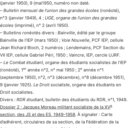
(janvier 1950), 9 (mai1950, numéro non daté.
–
Bulletin mensuel de l’union des grandes écoles
(ronéoté),
n°3 (janvier 1949), 4 ;
UGE, organe de l’union des grandes
écoles
(imprimé), n° 2 (avril 1950).
– Bulletins ronéotés divers :
Bainville
, édité par le groupe
Bainville de l’IEP (mars 1950) ;
Voie Nouvelle
, PCF IEP, cellule
Jean Richard Bloch, 2 numéros ;
Lendemains
, PCF Section du
VII IEP, cellule Gabriel Péri, 1950 ;
Vaincre
, IEP, cercle UJRF.
–
Le Combat étudiant
, organe des étudiants socialistes de l’IEP
er
e
(ronéoté), 1
année n°2, n° mai 1950 ; 2
année n°1
(septembre 1950), n°2, n°3 (décembre), n°8 (décembre 1951),
9 (janvier 1925).
Le Droit socialiste
, organe des étudiants en
Droit socialistes.
Divers :
RDR étudiant
, bulletin des étudiants du RDR, n°1, 1949.
e
Dossier 2 : Jacques Moreau militant socialiste de la XV
section, des JS et des ES, 1949-1958
. À signaler : Carte
d’adhérent, circulaires de sa section, de la Fédération de la