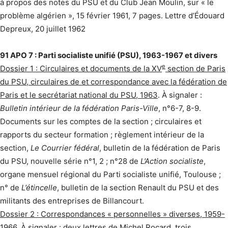
à propos des notes du PSU et du Club Jean Moulin, sur « le
problème algérien », 15 février 1961, 7 pages. Lettre d’Édouard
Depreux, 20 juillet 1962
91 APO 7 : Parti socialiste unifié (PSU), 1963-1967 et divers
e
Dossier 1 : Circulaires et documents de la XV
section de Paris
du PSU, circulaires de et correspondance avec la fédération de
Paris et le secrétariat national du PSU, 1963
. À signaler :
Bulletin intérieur de la fédération Paris-Ville
, n°6-7, 8-9.
Documents sur les comptes de la section ; circulaires et
rapports du secteur formation ; règlement intérieur de la
section,
Le Courrier fédéral
, bulletin de la fédération de Paris
du PSU, nouvelle série n°1, 2 ; n°28 de
L’Action socialiste
,
organe mensuel régional du Parti socialiste unifié, Toulouse ;
n° de
L’étincelle
, bulletin de la section Renault du PSU et des
militants des entreprises de Billancourt.
Dossier 2 : Correspondances « personnelles » diverses, 1959-
1966
. À signaler : deux lettres de Michel Rocard, trois