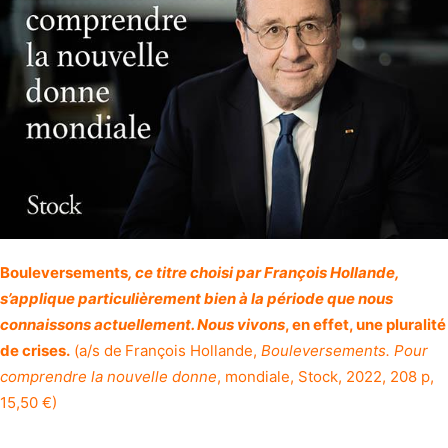
Bouleversements
, ce titre choisi par François Hollande,
s’applique particulièrement bien à la période que nous
connaissons actuellement. Nous vivons
, en effet, une pluralité
de crises.
(a/s de
François Hollande,
Bouleversements. Pour
comprendre la nouvelle donne
, mondiale, Stock, 2022, 208 p,
15,50 €)