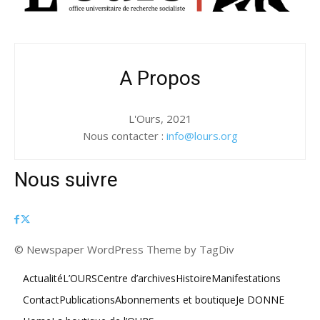
A Propos
L'Ours, 2021
Nous contacter :
info@lours.org
Nous suivre
© Newspaper WordPress Theme by TagDiv
Actualité
L’OURS
Centre d’archives
Histoire
Manifestations
Contact
Publications
Abonnements et boutique
Je DONNE