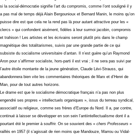
si la social-démocratie signifie l’art du compromis, comme l’ont souligné il y
a pas mal de temps déjà Alain Bergounioux et Bernard Manin, le moins qu’on
puisse dire est que cela ne la rend pas là pour autant attractive pour les «
clercs » qui confondent aisément, fidèles à leur surmoi jacobin, compromis
et trahison ! Les artistes et les écrivains seront plutôt pris dans le champ
magnétique des totalitarismes, suivis par une grande partie de ce qui
subsiste du socialisme universitaire d’antan. Il n’est guère qu’un Raymond
Aron pour s’affirmer socialiste, hors-parti il est vrai ; il ne sera pas suivi par
l’autre étoile montante de la jeune génération, Claude Lévi-Strauss, qui
abandonnera bien vite les commentaires théoriques de Marx et d’Henri de
Man, pour de tout autres horizons.
Le drame est que le socialisme démocratique français n’a pas non plus
engendré ses propres « intellectuels organiques », issus du terreau syndical,
associatif ou religieux, comme ses frères d’Europe du Nord. Il a, par contre,
continué à laisser se développer en son sein l’antiintellectualisme dont il a
pourtant été le premier à souffrir. On se souvient des «
chers Professeurs
»
raillés en 1957 (il s’agissait de rien moins que Mandouze, Marrou ou Vidal-