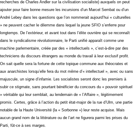
recherches de Charles Andler sur la civilisation socialiste) auxquels on peut
ajouter pour faire bonne mesure les incursions d’un Marcel Sembat ou d’un
André Lebey dans les questions que l’on nommerait aujourd’hui « culturelles
» ne peuvent cacher le dilemme dans lequel la jeune SFIO s’enferre pour
longtemps. De l’extérieur, et avant tout dans l’élite ouvrière qui se reconnaît
dans le syndicalisme révolutionnaire, le Parti unifié apparaît comme une
machine parlementaire, créée par des « intellectuels », c’est-à-dire par des
techniciens du discours étrangers au monde du travail à leur exclusif profit.
On sait quelle sera la fortune de cette topique commune aux théocrates et
aux anarchistes lorsqu’elle fera du mot même d’« intellectuel », avec ou sans
majuscule, un signe d’infamie. Les socialistes seront donc les premiers à
subir ce stigmate, sans pourtant bénéficier du concours du « pouvoir spirituel
» véritable qui leur semblait, au lendemain de « l’Affaire », légitimement
promis. Certes, grâce à l’action du petit état-major de la rue d’Ulm, une partie
notable de la Haute Université (la « Sorbonne ») leur reste acquise. Mais
aucun grand nom de la littérature ou de l’art ne figurera parmi les prises du
Parti, fût-ce à ses marges.