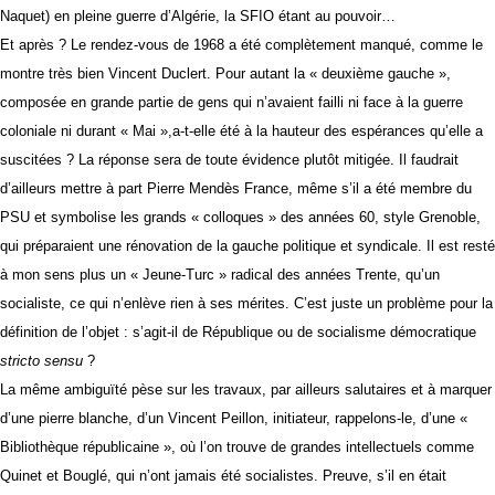
Naquet) en pleine guerre d’Algérie, la SFIO étant au pouvoir…
Et après ? Le rendez-vous de 1968 a été complètement manqué, comme le
montre très bien Vincent Duclert. Pour autant la « deuxième gauche »,
composée en grande partie de gens qui n’avaient failli ni face à la guerre
coloniale ni durant « Mai »,a-t-elle été à la hauteur des espérances qu’elle a
suscitées ? La réponse sera de toute évidence plutôt mitigée. Il faudrait
d’ailleurs mettre à part Pierre Mendès France, même s’il a été membre du
PSU et symbolise les grands « colloques » des années 60, style Grenoble,
qui préparaient une rénovation de la gauche politique et syndicale. Il est resté
à mon sens plus un « Jeune-Turc » radical des années Trente, qu’un
socialiste, ce qui n’enlève rien à ses mérites. C’est juste un problème pour la
définition de l’objet : s’agit-il de République ou de socialisme démocratique
stricto sensu
?
La même ambiguïté pèse sur les travaux, par ailleurs salutaires et à marquer
d’une pierre blanche, d’un Vincent Peillon, initiateur, rappelons-le, d’une «
Bibliothèque républicaine », où l’on trouve de grandes intellectuels comme
Quinet et Bouglé, qui n’ont jamais été socialistes. Preuve, s’il en était