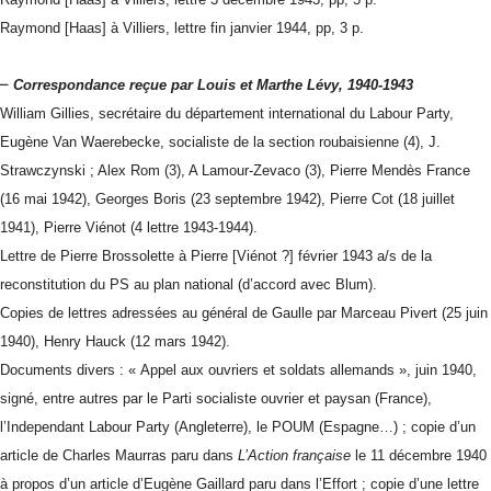
Raymond [Haas] à Villiers, lettre fin janvier 1944, pp, 3 p.
–
Correspondance reçue par Louis et Marthe Lévy, 1940-1943
William Gillies, secrétaire du département international du Labour Party,
Eugène Van Waerebecke, socialiste de la section roubaisienne (4), J.
Strawczynski ; Alex Rom (3), A Lamour-Zevaco (3), Pierre Mendès France
(16 mai 1942), Georges Boris (23 septembre 1942), Pierre Cot (18 juillet
1941), Pierre Viénot (4 lettre 1943-1944).
Lettre de Pierre Brossolette à Pierre [Viénot ?] février 1943 a/s de la
reconstitution du PS au plan national (d’accord avec Blum).
Copies de lettres adressées au général de Gaulle par Marceau Pivert (25 juin
1940), Henry Hauck (12 mars 1942).
Documents divers : « Appel aux ouvriers et soldats allemands », juin 1940,
signé, entre autres par le Parti socialiste ouvrier et paysan (France),
l’Independant Labour Party (Angleterre), le POUM (Espagne…) ; copie d’un
article de Charles Maurras paru dans
L’Action française
le 11 décembre 1940
à propos d’un article d’Eugène Gaillard paru dans l’Effort ; copie d’une lettre