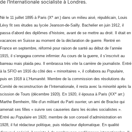
de l’Internationale socialiste à Londres.
e
Né le 11 juillet 1895 à Paris (X
arr.) dans un milieu aisé, républicain, Louis
Lévy fit ses études au lycée Jeanson-de-Sailly. Bachelier en juin 1912, il
passa d’abord des diplômes d’histoire, avant de se mettre au droit. Il était en
vacances en Suisse au moment de la déclaration de guerre. Rentré en
France en septembre, réformé pour raison de santé au début de l’année
1915, il s’engagea comme infirmier. Au cours de la guerre, il s’inscrivit au
barreau mais plaida peu. Il embrassa très vite la carrière de journaliste. Entré
à la SFIO en 1916 du côté des « minoritaires », il collabora au
Populaire
,
puis en 1918 à
L’Humanité
. Membre de la commission des résolutions du
Comité de reconstruction de l’Internationale, il resta avec la minorité après la
e
scission de Tours (décembre 1920). En 1920, il épousa à Paris (XX
arr.)
Marthe Bernheim, fille d’un militant du Parti ouvrier, un ami de Bracke qui
amenait ses filles « suivre ses causeries dans les écoles socialistes ».
Entré au
Populaire
en 1920, membre de son conseil d’administration en
1928, il fut rédacteur politique, puis rédacteur diplomatique. En qualité