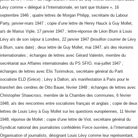
Lévy comme « délégué à l’Internationale, en tant que titulaire », 16
septembre 1946 ; quatre lettres de Morgan Philipp, secrétaire du Labour
Party, janvier-mars 1947 ; copie d’une lettre de Henry Hauck à Guy Mollet,
a/s de Marius Viple, 17 janvier 1947 ; lettre-réponse de Léon Blum à Louis
Lévy a/s de son séjour à Londres, 22 janvier 1947 (brouillon courrier de Lévy
à Blum, sans date) ; deux lettre de Guy Mollet, mai 1947, a/s des réunions
internationales ; échanges de lettres avec Gérard Valentin, membre du
secrétariat aux Affaires internationales du PS SFIO, mai-juillet 1947 ;
échanges de lettres avec Elis Tsirimokos, secrétaire général du Parti
socialiste ELD (Grèce) ; Lévy à Dalton, a/s manifestation à Paris pour le
transfert des cendres de Otto Bauer, février 1948 ; échanges de lettres avec
Christopher Shawcross, membre de la Chambre des communes, 6 février
1948, a/s des rencontres entre socialistes français et anglais ; copie de deux
lettres de Louis Lévy à Guy Mollet sur les questions européennes, 11 février
1948, réponse de Mollet ; copie d’une lettre de Viot, secrétaire général du
Syndicat national des journalistes confédérés Force ouvrière, à l’International
Organisation of journalists, désignant Louis Lévy comme leur représentant,