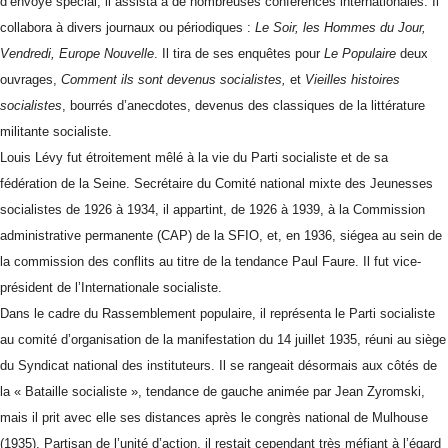
d’envoyé spécial, il assista à de nombreuses conférences internationales. Il
collabora à divers journaux ou périodiques :
Le Soir, les Hommes du Jour,
Vendredi, Europe Nouvelle
. Il tira de ses enquêtes pour
Le Populaire
deux
ouvrages,
Comment ils sont devenus socialistes,
et
Vieilles histoires
socialistes
, bourrés d’anecdotes, devenus des classiques de la littérature
militante socialiste.
Louis Lévy fut étroitement mêlé à la vie du Parti socialiste et de sa
fédération de la Seine. Secrétaire du Comité national mixte des Jeunesses
socialistes de 1926 à 1934, il appartint, de 1926 à 1939, à la Commission
administrative permanente (CAP) de la SFIO, et, en 1936, siégea au sein de
la commission des conflits au titre de la tendance Paul Faure. Il fut vice-
président de l’Internationale socialiste.
Dans le cadre du Rassemblement populaire, il représenta le Parti socialiste
au comité d’organisation de la manifestation du 14 juillet 1935, réuni au siège
du Syndicat national des instituteurs. Il se rangeait désormais aux côtés de
la « Bataille socialiste », tendance de gauche animée par Jean Zyromski,
mais il prit avec elle ses distances après le congrès national de Mulhouse
(1935). Partisan de l’unité d’action, il restait cependant très méfiant à l’égard