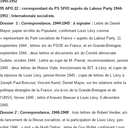
1945-1952
95 APO 22 : correspondant du PS SFIO auprès du Labour Party 1944-
1951 ; Internationale socialiste.
Dossier 1 : Correspondance, 1944-1945
:
à signaler :
Lettre de Daniel
Mayer, papier en-tête du
Populaire
, confirmant Louis Lévy comme
« représentant du Parti socialiste de France » auprès du Labour Party, 11
septembre 1944 ; lettres a/s du PSOE en France, et en Grande-Bretagne,
septembre 1944 ; deux lettres et documents a/s du Comité démocrate
Sudete, octobre 1944 ; Lettre au sujet de M. Pierrat, recommandation, janvier
1945 ; deux lettres de Marius Viple, fonctionnaire du BIT, à Lévy, et copie de
la réponse de Louis Lévy, janvier-février 1945 ; copie de lettres de L Lévy à
Joseph Paul-Boncour, Vincent Auriol, Daniel Mayer, sur les relations entre la
politique étrangère de la France ,vis-à-vis de la Grande-Bretagne et de
l’URSS, février 1945 ; lettre d’Aneurin Beevan à Louis Lévy, 6 décembre
1945.
Dossier 2 : Correspondance, 1946-1948
: trois lettres de Robert Verdier, a/s
du lancement de
la Revue socialiste,
et la participation de Louis Lévy, juin-
juillet 1946 ; « mot » de Hugh Dalton ; lettre de Guy Mollet confirmant Louis