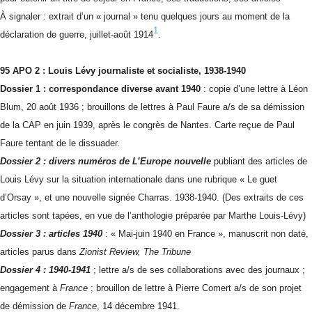
À signaler : extrait d’un « journal » tenu quelques jours au moment de la
1
déclaration de guerre, juillet-août 1914
.
95 APO 2 : Louis Lévy
journaliste et socialiste, 1938-1940
Dossier 1 : correspondance diverse avant 1940
: copie d’une lettre à Léon
Blum, 20 août 1936 ; brouillons de lettres à Paul Faure a/s de sa démission
de la CAP en juin 1939, après le congrès de Nantes. Carte reçue de Paul
Faure tentant de le dissuader.
Dossier 2 : divers numéros de L’Europe nouvelle
publiant des articles de
Louis Lévy sur la situation internationale dans une rubrique « Le guet
d’Orsay », et une nouvelle signée Charras. 1938-1940. (Des extraits de ces
articles sont tapées, en vue de l’anthologie préparée par Marthe Louis-Lévy)
Dossier 3 : articles 1940
: « Mai-juin 1940 en France », manuscrit non daté,
articles parus dans
Zionist Review, The Tribune
Dossier 4 : 1940-1941
; lettre a/s de ses collaborations avec des journaux ;
engagement à
France
; brouillon de lettre à Pierre Comert a/s de son projet
de démission de
France
, 14 décembre 1941.