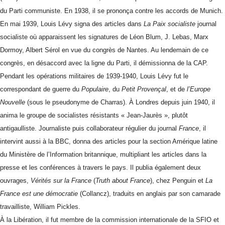
du Parti communiste. En 1938, il se prononça contre les accords de Munich.
En mai 1939, Louis Lévy signa des articles dans
La Paix socialiste
journal
socialiste où apparaissent les signatures de Léon Blum, J. Lebas, Marx
Dormoy, Albert Sérol en vue du congrès de Nantes. Au lendemain de ce
congrès, en désaccord avec la ligne du Parti, il démissionna de la CAP.
Pendant les opérations militaires de 1939-1940, Louis Lévy fut le
correspondant de guerre du
Populaire
, du
Petit Provençal
, et de
l’Europe
Nouvelle
(sous le pseudonyme de Charras). À Londres depuis juin 1940, il
anima le groupe de socialistes résistants « Jean-Jaurès », plutôt
antigaulliste. Journaliste puis collaborateur régulier du journal
France
, il
intervint aussi à la BBC, donna des articles pour la section Amérique latine
du Ministère de l’Information britannique, multipliant les articles dans la
presse et les conférences à travers le pays. Il publia également deux
ouvrages,
Vérités sur la France
(
Truth about France
), chez Penguin et
La
France est une démocratie
(Collancz), traduits en anglais par son camarade
travailliste, William Pickles.
À la Libération, il fut membre de la commission internationale de la SFIO et