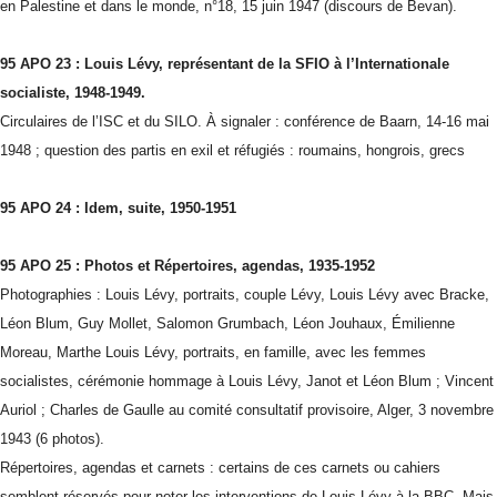
en Palestine et dans le monde, n°18, 15 juin 1947 (discours de Bevan).
95 APO 23 : Louis Lévy, représentant de la SFIO à l’Internationale
socialiste, 1948-1949.
Circulaires de l’ISC et du SILO. À signaler : conférence de Baarn, 14-16 mai
1948 ; question des partis en exil et réfugiés : roumains, hongrois, grecs
95 APO 24 : Idem, suite, 1950-1951
95 APO 25 : Photos et Répertoires, agendas, 1935-1952
Photographies : Louis Lévy, portraits, couple Lévy, Louis Lévy avec Bracke,
Léon Blum, Guy Mollet, Salomon Grumbach, Léon Jouhaux, Émilienne
Moreau, Marthe Louis Lévy, portraits, en famille, avec les femmes
socialistes, cérémonie hommage à Louis Lévy,
Janot et Léon Blum ; Vincent
Auriol ; Charles de Gaulle au comité consultatif provisoire, Alger, 3 novembre
1943 (6 photos).
Répertoires, agendas et carnets : certains de ces carnets ou cahiers
semblent réservés pour noter les interventions de Louis Lévy à la BBC. Mais