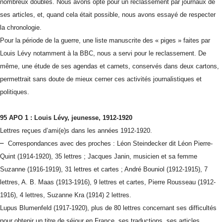
nombreux doubles. Nous avons opté pour un reclassement par journaux de
ses articles, et, quand cela était possible, nous avons essayé de respecter
la chronologie.
Pour la période de la guerre, une liste manuscrite des « piges » faites par
Louis Lévy notamment à la BBC, nous a servi pour le reclassement. De
même, une étude de ses agendas et carnets, conservés dans deux cartons,
permettrait sans doute de mieux cerner ces activités journalistiques et
politiques.
95 APO 1 : Louis Lévy
, jeunesse, 1912-1920
Lettres reçues d’ami(e)s dans les années 1912-1920.
–
Correspondances avec des proches : Léon Steindecker dit Léon Pierre-
Quint (1914-1920), 35 lettres ; Jacques Janin, musicien et sa femme
Suzanne (1916-1919), 31 lettres et cartes ; André Bouniol (1912-1915), 7
lettres, A. B. Maas (1913-1916), 9 lettres et cartes, Pierre Rousseau (1912-
1916), 4 lettres, Suzanne Kra (1914) 2 lettres.
Lupus Blumenfeld (1917-1920), plus de 80 lettres concernant ses difficultés
pour obtenir un titre de séjour en France, ses traductions, ses articles