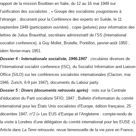
rapport de la mission Boutbien en Italie, du 12 au 16 mai 1949 sur
l’unification des socialistes ; « Groupe des socialistes yougoslaves à
l’étranger ; document pour la Conférence des experts en Suède, le 11
septembre 1949 (participation ouvrière) ; copie (pelures) pour information des
lettres de Julius Braunthal, secrétaire administratif de l’SS (International
socialist conference), à Guy Mollet, Brutelle, Pontillon, janvier-août 1950 ;
idem février-mars 1951.
Dossier 4 : Internationale socialiste, 1946-1947
: circulaires diverses de
l’International socialist conference (ISC), du Socialist Information and Liaison
Office (SILO) sur les conférences socialistes internationales (Clacton, mai
1946, Zurich, 6-9 juin 1947), documents du Labour party.
Dossier 5 : Divers (documents retrouvés après)
: note sur la Centrale
d’éducation du Parti socialiste SFIO, 1947 ; Bulletin d’information du comité
international pour les États Unis socialistes d’Europe, édition française, 25
décembre 1947, n°2 (« Les EUS d’Europe et l’Angleterre : compte-rendu de
la visite à Londres d’une délégation du comité international pour les EUSE »).
Article dans
La Terre retrouvée
, revue bimensuelle de la vie juive en France,