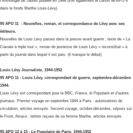
l’
Anthologie de Jaurès
publiée en 1946 (voir également le carton 96 APO 6
dans le fonds Marthe Louis-Lévy
)
.
95 APO 11 : Nouvelles, roman, et correspondance de Lévy avec ses
éditeurs.
Nouvelles de Louis Lévy parues dans la presse avant guerre ; texte de « La
Cravate à triple tour », roman de jeunesse de Louis Lévy « reconstitué » à
partir du journal dans lequel il est paru (il manque le début)
Louis Lévy
Journaliste, 1944-1952
95 APO 11 : Louis Lévy, correspondant de guerre, septembre-décembre
1944.
Louis Lévy est correspondant pour la BBC,
France, le Populaire
et d’autres
journaux. Premier voyage en septembre 1944 à Paris : autorisations de
circulation, articles envoyés. Second voyage, octobre-décembre, séjours sur
le Front, Alsace : lettres reçues de sa femme Marthe, articles envoyés.
95 APO 12 à 15 :
Le Populaire de Paris,
1944-1952