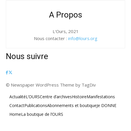
A Propos
L'Ours, 2021
Nous contacter :
info@lours.org
Nous suivre
© Newspaper WordPress Theme by TagDiv
Actualité
L’OURS
Centre d’archives
Histoire
Manifestations
Contact
Publications
Abonnements et boutique
Je DONNE
Home
La boutique de l’OURS