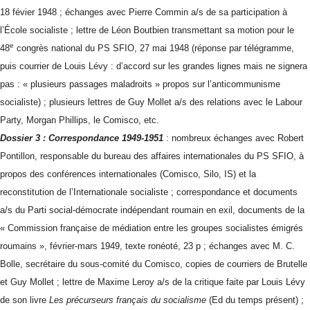
18 févier 1948 ; échanges avec Pierre Commin a/s de sa participation à
l’École socialiste ; lettre de Léon Boutbien transmettant sa motion pour le
e
48
congrès national du PS SFIO, 27 mai 1948 (réponse par télégramme,
puis courrier de Louis Lévy : d’accord sur les grandes lignes mais ne signera
pas : « plusieurs passages maladroits » propos sur l’anticommunisme
socialiste) ; plusieurs lettres de Guy Mollet a/s des relations avec le Labour
Party, Morgan Phillips, le Comisco, etc.
Dossier 3 : Correspondance 1949-1951
: nombreux échanges avec Robert
Pontillon, responsable du bureau des affaires internationales du PS SFIO, à
propos des conférences internationales (Comisco, Silo, IS) et la
reconstitution de l’Internationale socialiste ; correspondance et documents
a/s du Parti social-démocrate indépendant roumain en exil, documents de la
« Commission française de médiation entre les groupes socialistes émigrés
roumains », février-mars 1949, texte ronéoté, 23 p ; échanges avec M. C.
Bolle, secrétaire du sous-comité du Comisco, copies de courriers de Brutelle
et Guy Mollet ; lettre de Maxime Leroy a/s de la critique faite par Louis Lévy
de son livre
Les précurseurs français du socialisme
(Ed du temps présent) ;