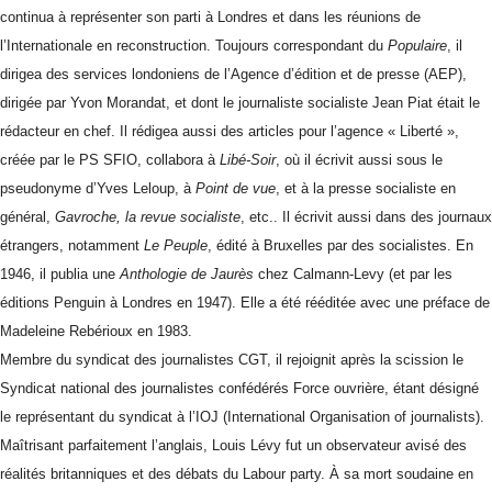
continua à représenter son parti à Londres et dans les réunions de
l’Internationale en reconstruction. Toujours correspondant du
Populaire
, il
dirigea des services londoniens de l’Agence d’édition et de presse (AEP),
dirigée par Yvon Morandat, et dont le journaliste socialiste Jean Piat était le
rédacteur en chef. Il rédigea aussi des articles pour l’agence « Liberté »,
créée par le PS SFIO, collabora à
Libé-Soir
, où il écrivit aussi sous le
pseudonyme d’Yves Leloup, à
Point de vue
, et à la presse socialiste en
général,
Gavroche, la revue socialiste
, etc.. Il écrivit aussi dans des journaux
étrangers, notamment
Le Peuple
, édité à Bruxelles par des socialistes. En
1946, il publia une
Anthologie de Jaurès
chez Calmann-Levy (et par les
éditions Penguin à Londres en 1947). Elle a été rééditée avec une préface de
Madeleine Rebérioux en 1983.
Membre du syndicat des journalistes CGT, il rejoignit après la scission le
Syndicat national des journalistes confédérés Force ouvrière, étant désigné
le représentant du syndicat à l’IOJ (International Organisation of journalists).
Maîtrisant parfaitement l’anglais, Louis Lévy fut un observateur avisé des
réalités britanniques et des débats du Labour party. À sa mort soudaine en