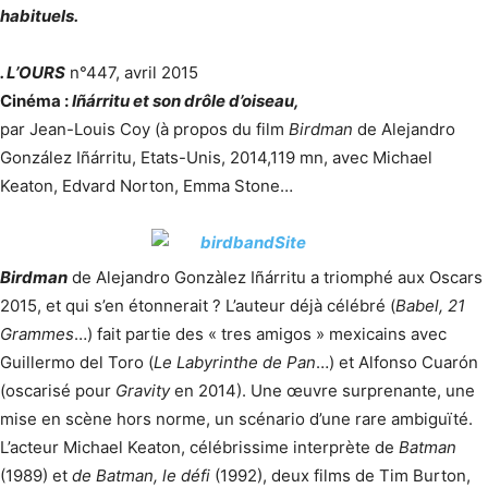
habituels.
. L’OURS
n°447, avril 2015
Cinéma :
Iñárritu et son drôle d’oiseau,
par Jean-Louis Coy (à propos du film
Birdman
de Alejandro
González Iñárritu, Etats-Unis, 2014,119 mn, avec Michael
Keaton, Edvard Norton, Emma Stone…
Birdman
de Alejandro Gonzàlez Iñárritu a triomphé aux Oscars
2015, et qui s’en étonnerait ? L’auteur déjà célébré (
Babel, 21
Grammes
…) fait partie des « tres amigos » mexicains avec
Guillermo del Toro (
Le Labyrinthe de Pan
…) et Alfonso Cuarón
(oscarisé pour
Gravity
en 2014). Une œuvre surprenante, une
mise en scène hors norme, un scénario d’une rare ambiguïté.
L’acteur Michael Keaton, célébrissime interprète de
Batman
(1989) et
de Batman, le défi
(1992), deux films de Tim Burton,