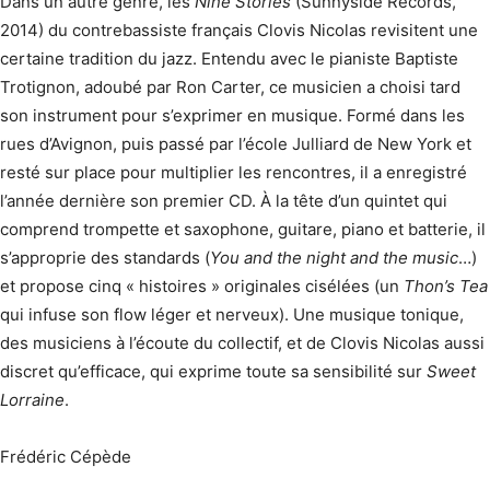
Dans un autre genre, les
Nine Stories
(Sunnyside Records,
2014) du contrebassiste français Clovis Nicolas revisitent une
certaine tradition du jazz. Entendu avec le pianiste Baptiste
Trotignon, adoubé par Ron Carter, ce musicien a choisi tard
son instrument pour s’exprimer en musique. Formé dans les
rues d’Avignon, puis passé par l’école Julliard de New York et
resté sur place pour multiplier les rencontres, il a enregistré
l’année dernière son premier CD. À la tête d’un quintet qui
comprend trompette et saxophone, guitare, piano et batterie, il
s’approprie des standards (
You and the night and the music
…)
et propose cinq « histoires » originales cisélées (un
Thon’s Tea
qui infuse son flow léger et nerveux). Une musique tonique,
des musiciens à l’écoute du collectif, et de Clovis Nicolas aussi
discret qu’efficace, qui exprime toute sa sensibilité sur
Sweet
Lorraine
.
Frédéric Cépède