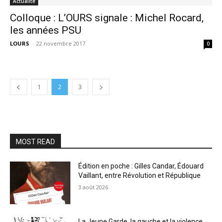
Actualité
Colloque : L’OURS signale : Michel Rocard,
les années PSU
LOURS
-
22 novembre 2017
0
1
2
3
MOST READ
Édition en poche : Gilles Candar, Édouard
Vaillant, entre Révolution et République
3 août 2026
La Jeune Garde, la gauche et la violence