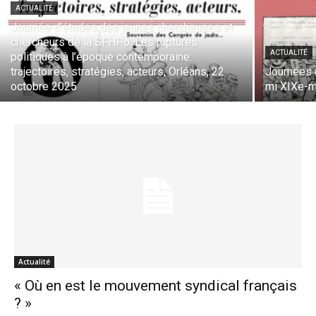
ACTUALITÉ
Journée d’études des jeunes chercheuses et
chercheurs de la SFHPo: Les ruptures
ACTUALITÉ
politiques à l’époque contemporaine:
trajectoires, stratégies, acteurs, Orléans, 22
Journées 
octobre 2025
mi XIXe-mi
Actualité
« Où en est le mouvement syndical français
? »