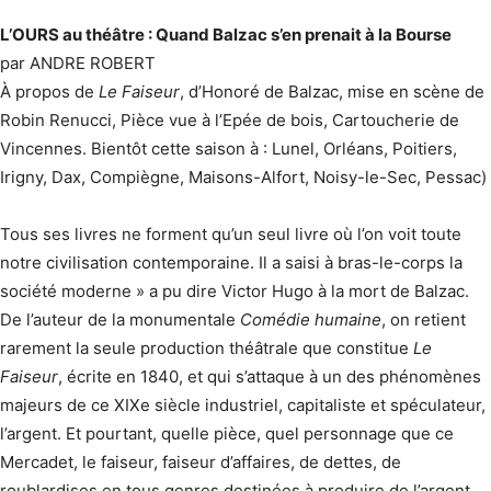
L’OURS au théâtre : Quand Balzac s’en prenait à la Bourse
par ANDRE ROBERT
À propos de
Le Faiseur
, d’Honoré de Balzac, mise en scène de
Robin Renucci, Pièce vue à l’Epée de bois, Cartoucherie de
Vincennes. Bientôt cette saison à : Lunel, Orléans, Poitiers,
Irigny, Dax, Compiègne, Maisons-Alfort, Noisy-le-Sec, Pessac)
Tous ses livres ne forment qu’un seul livre où l’on voit toute
notre civilisation contemporaine. Il a saisi à bras-le-corps la
société moderne » a pu dire Victor Hugo à la mort de Balzac.
De l’auteur de la monumentale
Comédie humaine
, on retient
rarement la seule production théâtrale que constitue
Le
Faiseur
, écrite en 1840, et qui s’attaque à un des phénomènes
majeurs de ce XIXe siècle industriel, capitaliste et spéculateur,
l’argent. Et pourtant, quelle pièce, quel personnage que ce
Mercadet, le faiseur, faiseur d’affaires, de dettes, de
roublardises en tous genres destinées à produire de l’argent