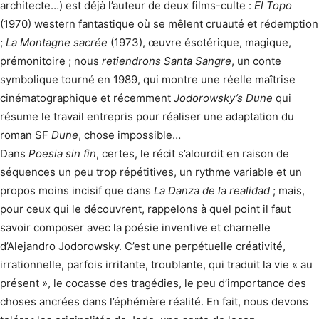
architecte…) est déjà l’auteur de deux films-culte :
El Topo
(1970) western fantastique où se mêlent cruauté et rédemption
;
La Montagne sacrée
(1973), œuvre ésotérique, magique,
prémonitoire ; nous
retiendrons Santa Sangre
, un conte
symbolique tourné en 1989, qui montre une réelle maîtrise
cinématographique et récemment
Jodorowsky’s Dune
qui
résume le travail entrepris pour réaliser une adaptation du
roman SF
Dune
, chose impossible…
Dans
Poesia sin fin
, certes, le récit s’alourdit en raison de
séquences un peu trop répétitives, un rythme variable et un
propos moins incisif que dans
La Danza de la realidad
; mais,
pour ceux qui le découvrent, rappelons à quel point il faut
savoir composer avec la poésie inventive et charnelle
d’Alejandro Jodorowsky. C’est une perpétuelle créativité,
irrationnelle, parfois irritante, troublante, qui traduit la vie « au
présent », le cocasse des tragédies, le peu d’impor­tance des
choses ancrées dans l’éphémère réalité. En fait, nous devons