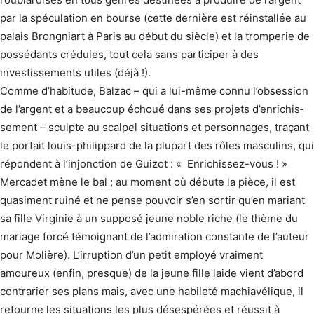
par la spéculation en bourse (cette dernière est réinstallée au
palais Brongniart à Paris au début du siècle) et la tromperie de
possédants crédules, tout cela sans participer à des
investissements utiles (déjà !).
Comme d’habitude, Balzac – qui a lui-même connu l’obsession
de l’argent et a beaucoup échoué dans ses projets d’enrichis­
sement – sculpte au scalpel situations et person­nages, traçant
le portait louis-philippard de la plupart des rôles masculins, qui
répondent à l’injonction de Guizot : « Enrichissez-vous ! »
Mercadet mène le bal ; au moment où débute la pièce, il est
quasiment ruiné et ne pense pouvoir s’en sortir qu’en mariant
sa fille Virginie à un supposé jeune noble riche (le thème du
mariage forcé témoignant de l’admiration constante de l’auteur
pour Molière). L’irruption d’un petit employé vraiment
amoureux (enfin, presque) de la jeune fille laide vient d’abord
contrarier ses plans mais, avec une habileté machiavélique, il
retourne les situations les plus désespérées et réussit à