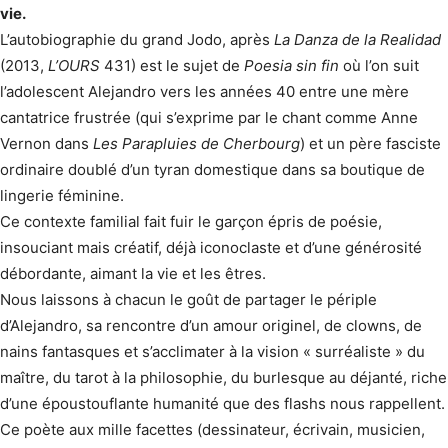
vie.
L’autobiographie du grand Jodo, après
La Danza de la Realidad
(2013,
L’OURS
431) est le sujet de
Poesia sin fin
où l’on suit
l’adolescent Alejandro vers les années 40 entre une mère
cantatrice frustrée (qui s’exprime par le chant comme Anne
Vernon dans
Les Parapluies de Cherbourg
) et un père fasciste
ordinaire doublé d’un tyran domestique dans sa boutique de
lingerie féminine.
Ce contexte familial fait fuir le garçon épris de poésie,
insouciant mais créatif, déjà iconoclaste et d’une générosité
débordante, aimant la vie et les êtres.
Nous laissons à chacun le goût de partager le périple
d’Alejandro, sa rencontre d’un amour originel, de clowns, de
nains fantasques et s’acclimater à la vision « surréaliste » du
maître, du tarot à la philosophie, du burlesque au déjanté, riche
d’une époustouflante humanité que des flashs nous rappellent.
Ce poète aux mille facettes (dessinateur, écrivain, musicien,