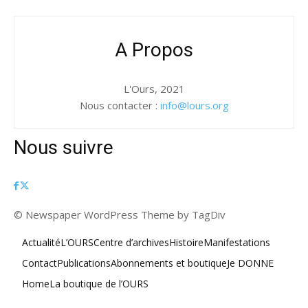
A Propos
L'Ours, 2021
Nous contacter :
info@lours.org
Nous suivre
© Newspaper WordPress Theme by TagDiv
Actualité
L’OURS
Centre d’archives
Histoire
Manifestations
Contact
Publications
Abonnements et boutique
Je DONNE
Home
La boutique de l’OURS