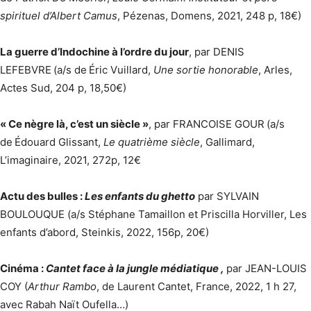
spirituel d’Albert Camus
, Pézenas, Domens, 2021, 248 p, 18€)
La guerre d’Indochine à l’ordre du jour
, par DENIS
LEFEBVRE
(a/s de
Éric Vuillard,
Une sortie honorable
, Arles,
Actes Sud, 204 p, 18,50€)
« Ce nègre là, c’est un siècle »
, par FRANCOISE GOUR
(a/s
de
Édouard Glissant,
Le quatrième siècle
, Gallimard,
L’imaginaire, 2021, 272p, 12€
Actu des bulles :
Les enfants du ghetto
par SYLVAIN
BOULOUQUE (a/s Stéphane Tamaillon et Priscilla Horviller, Les
enfants d’abord, Steinkis, 2022, 156p, 20€)
Cinéma :
Cantet face à la jungle médiatique ,
par JEAN-LOUIS
COY (
Arthur Rambo
, de Laurent Cantet, France, 2022, 1 h 27,
avec Rabah Naït Oufella…)