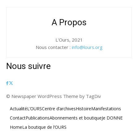
A Propos
L'Ours, 2021
Nous contacter :
info@lours.org
Nous suivre
© Newspaper WordPress Theme by TagDiv
Actualité
L’OURS
Centre d’archives
Histoire
Manifestations
Contact
Publications
Abonnements et boutique
Je DONNE
Home
La boutique de l’OURS