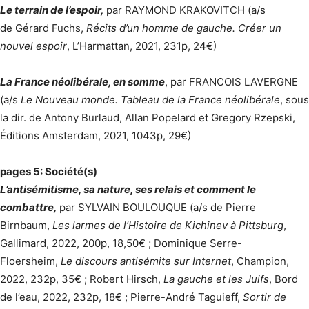
Le terrain de l’espoir,
par RAYMOND KRAKOVITCH (a/s
de Gérard Fuchs,
Récits d’un homme de gauche. Créer un
nouvel espoir
, L’Harmattan, 2021, 231p, 24€)
La France néolibérale, en somme
, par FRANCOIS LAVERGNE
(a/s
Le Nouveau monde. Tableau de la France néolibérale
, sous
la dir. de Antony Burlaud, Allan Popelard et Gregory Rzepski,
Éditions Amsterdam, 2021, 1043p, 29€)
pages 5: Société(s)
L’antisémitisme, sa nature, ses relais et comment le
combattre,
par SYLVAIN BOULOUQUE (a/s de Pierre
Birnbaum,
Les larmes de l’Histoire de Kichinev à Pittsburg
,
Gallimard, 2022, 200p, 18,50€ ; Dominique Serre-
Floersheim,
Le discours antisémite sur Internet
, Champion,
2022, 232p, 35€ ; Robert Hirsch,
La gauche et les Juifs
, Bord
de l’eau, 2022, 232p, 18€ ; Pierre-André Taguieff,
Sortir de