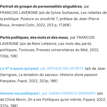
Portrait de groupe de personnalités singulières,
par
FRANCOIS LAVERGNE
(a/s de
Sylvie Guillaume,
Les rebelles de
la politique. Posture ou sincérité ?,
préface de Jean-Pierre
Rioux, Armand Colin, 2022, 253 p, 17,90€)
Partis politiques, des mots et des maux,
par FRANCOIS
LAVERGNE (a/s de
Rémi Lefebvre,
Les mots des partis
politiques
, Toulouse, Presses universitaires du Midi, 2022,
130p, 10€)
e
La V
à sauve qui peut,
par ARTHUR DELAPORTE
(a/s de Jean
Garrigues,
La tentation du sauveur. Histoire d’une passion
française
, Payot, 2022, 253p, 18€)
Aimons nos politiques !
, par SARAH KERRICH-BERNARD
(a/s
de
Chloé Morin,
On a les Politiques qu’on mérite
, Fayard, 2022,
317p, 19€)