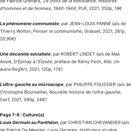
de Fabrice Grenard,
Le choix de la Résistance. Histoires
d’hommes et de femmes, 1940-1944
, PUF, 2021, 350p, 19€
Le phénomène communiste
, par JEAN-LOUIS PANNÉ
(a/s de
Thierry Wolton,
Penser le communisme
, Grasset, 2021, 281p,
20,90€)
Une décennie socialiste
, par ROBERT LINDET (a/s de Max
Assié,
D’Épinay à l’Élysée
, préface de Rémy Pech, Albi, Un
autre Reg’Art, 2021, 120p, 17€)
L’ultra-gauche au microscope
, par PHILIPPE FOUSSIER (a/s de
Christophe Bourseiller,
Nouvelle histoire de l’ultra-gauche
,
Cerf, 2021, 390p, 24€)
Page 7-8 : Culture(s)
Louis Germain au Panthéon
, par CHRISTIAN CHEVANDIER
(a/s
de Patrick De Meerler,
Louis Germain. Instituteur et père