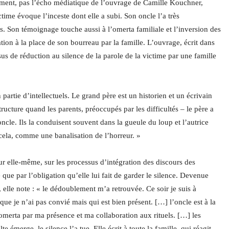
moment, pas l’écho médiatique de l’ouvrage de Camille Kouchner,
ctime évoque l’inceste dont elle a subi. Son oncle l’a très
s. Son témoignage touche aussi à l’omerta familiale et l’inversion des
ation à la place de son bourreau par la famille. L’ouvrage, écrit dans
s de réduction au silence de la parole de la victime par une famille
rtie d’intellectuels. Le grand père est un historien et un écrivain
ructure quand les parents, préoccupés par les difficultés – le père a
’oncle. Ils la conduisent souvent dans la gueule du loup et l’autrice
e cela, comme une banalisation de l’horreur. »
r elle-même, sur les processus d’intégration des discours des
que par l’obligation qu’elle lui fait de garder le silence. Devenue
 elle note : « le dédoublement m’a retrouvée. Ce soir je suis à
ue je n’ai pas convié mais qui est bien présent. […] l’oncle est à la
omerta par ma présence et ma collaboration aux rituels. […] les
e émerge, le silence l’a tue. Elle écrit à toute la famille, qui réagit