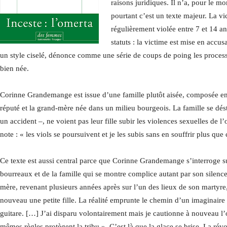
raisons juridiques. Il n’a, pour le 
pourtant c’est un texte majeur. La vi
régulièrement violée entre 7 et 14 an
statuts : la victime est mise en accus
un style ciselé, dénonce comme une série de coups de poing les processu
bien née.
Corinne Grandemange est issue d’une famille plutôt aisée, composée en pa
réputé et la grand-mère née dans un milieu bourgeois. La famille se dést
un accident –, ne voient pas leur fille subir les violences sexuelles de l
note : « les viols se poursuivent et je les subis sans en souffrir plus qu
Ce texte est aussi central parce que Corinne Grandemange s’interroge su
bourreaux et de la famille qui se montre complice autant par son silence 
mère, revenant plusieurs années après sur l’un des lieux de son martyre,
nouveau une petite fille. La réalité emprunte le chemin d’un imaginaire q
guitare. […] J’ai disparu volontairement mais je cautionne à nouveau l’
mêmes règles protègent la tribu ». C’est là que la glace se brise. La révolt