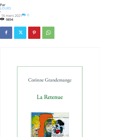
Par
LOURS
-
0
16 mars 2021
9894