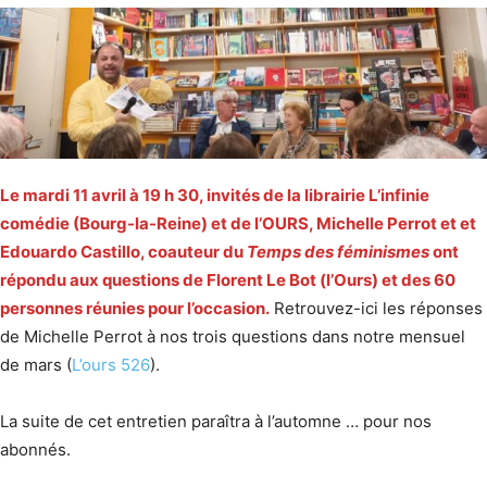
Le mardi 11 avril à 19 h 30, invités de la librairie L’infinie
comédie (Bourg-la-Reine) et de l’OURS, Michelle Perrot et et
Edouardo Castillo, coauteur du
Temps des féminismes
ont
répondu aux questions de Florent Le Bot (l’Ours) et des 60
personnes réunies pour l’occasion.
Retrouvez-ici les réponses
de Michelle Perrot à nos trois questions dans notre mensuel
de mars (
L’ours 526
).
La suite de cet entretien paraîtra à l’automne … pour nos
abonnés.