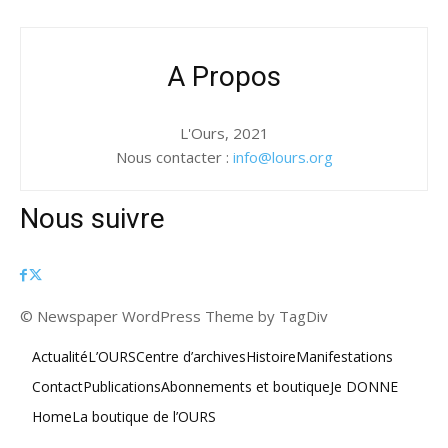
A Propos
L'Ours, 2021
Nous contacter :
info@lours.org
Nous suivre
© Newspaper WordPress Theme by TagDiv
Actualité
L’OURS
Centre d’archives
Histoire
Manifestations
Contact
Publications
Abonnements et boutique
Je DONNE
Home
La boutique de l’OURS