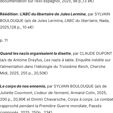
documentation sur l’exil espagnol, 2025, 98 p.,13 e€)
Réédition :
L’ABC du libertaire de Jules Lermina
, par SYLVAIN
BOULOUQUE (a/s de Jules Lermina,
L’ABC du libertaire
, Nada,
2025,128 p., 10 e€)
p. 11
Quand les nazis organisaient la disette
, par CLAUDE DUPONT
(a/s de Antoine Dreyfus,
Les nazis à table. Enquête inédite sur
l’alimentation dans l’idéologie du Troisième Reich
, Cherche
Midi, 2025, 255 p., 20,50€)
Le corps de nos ennemis,
par SYLVAIN BOULOUQUE (a/s de
Juliette Courmont,
L’odeur de l’ennemi
, Armand Colin, 2025,
200 p., 20,90€ et Dimitri Chavaroche,
Corps à corps. Le combat
rapproché pendant la Première Guerre mondiale
, Passés
composés, 2025, 250p., 23€)