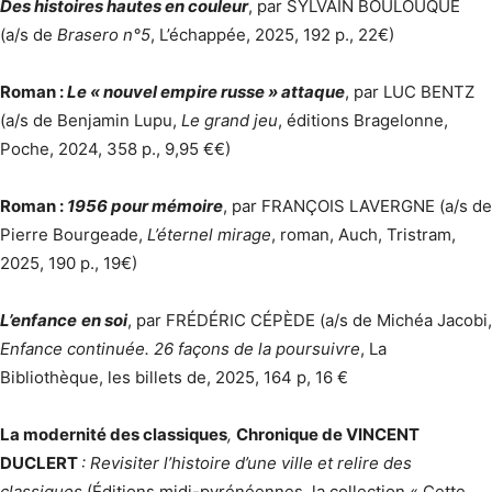
Des histoires hautes en couleur
, par SYLVAIN BOULOUQUE
(a/s de
Brasero n°5
, L’échappée, 2025, 192 p., 22€)
Roman :
Le « nouvel empire russe » attaque
, par LUC BENTZ
(a/s de Benjamin Lupu,
Le grand jeu
, éditions Bragelonne,
Poche, 2024, 358 p., 9,95 €€)
Roman :
1956 pour mémoire
, par FRANÇOIS LAVERGNE (a/s de
Pierre Bourgeade,
L’éternel mirage
, roman, Auch, Tristram,
2025, 190 p., 19€)
L’enfance
en soi
, par FRÉDÉRIC CÉPÈDE (a/s de Michéa Jacobi,
Enfance continuée. 26 façons de la poursuivre
, La
Bibliothèque, les billets de, 2025, 164 p, 16 €
La modernité des classiques
,
Chronique de VINCENT
DUCLERT
: Revisiter l’histoire d’une ville et relire des
classiques
(Éditions midi-pyrénéennes, la collection « Cette