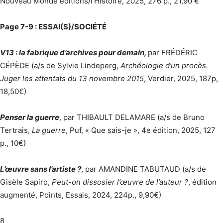
Nouveau Monde éditions/l’Histoire, 2025, 276 p., 21,90 €
Page 7-9 : ESSAI(
S)/SOCIÉTÉ
V13 : la fabrique d’archives pour demain,
par FRÉDÉRIC
CÉPÈDE (a/s de Sylvie Lindeperg,
Archéologie d’un procès.
Juger les attentats du 13 novembre 2015
, Verdier, 2025, 187p,
18,50€)
Penser la guerre
, par THIBAULT DELAMARE (a/s de Bruno
Tertrais,
La guerre
, Puf, « Que sais-je », 4e édition, 2025, 127
p., 10€)
L’œuvre sans l’artiste ?
, par AMANDINE TABUTAUD (a/s de
Gisèle Sapiro,
Peut-on dissosier l’œuvre de l’auteur ?
, édition
augmenté, Points, Essais, 2024, 224p., 9,90€)
8