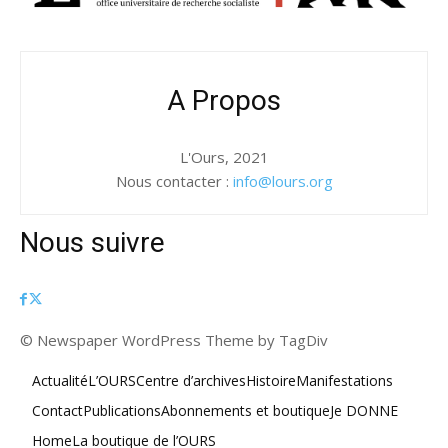
A Propos
L'Ours, 2021
Nous contacter :
info@lours.org
Nous suivre
© Newspaper WordPress Theme by TagDiv
Actualité
L’OURS
Centre d’archives
Histoire
Manifestations
Contact
Publications
Abonnements et boutique
Je DONNE
Home
La boutique de l’OURS