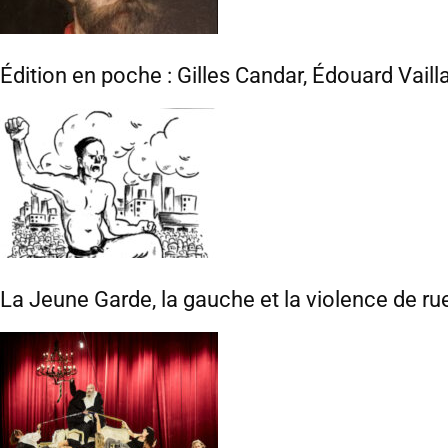
Édition en poche : Gilles Candar, Édouard Vaill
La Jeune Garde, la gauche et la violence de ru