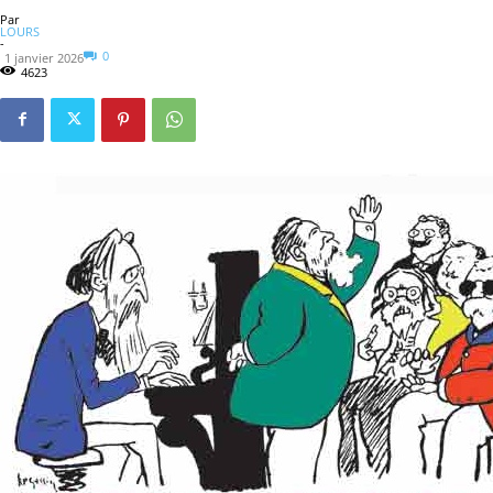
Par
LOURS
-
0
1 janvier 2026
4623