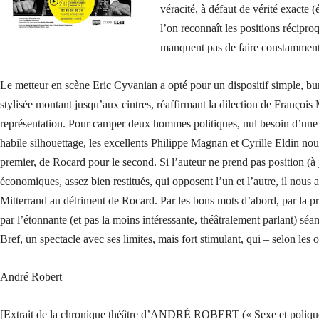
véracité, à défaut de vérité exact
l’on reconnaît les positions récipr
manquent pas de faire constamment 
Le metteur en scène Eric Cyvanian a opté pour un dispositif simple, bur
stylisée montant jusqu’aux cintres, réaffirmant la dilection de François M
représentation. Pour camper deux hommes politiques, nul besoin d’une r
habile silhouettage, les excellents Philippe Magnan et Cyrille Eldin nou
premier, de Rocard pour le second. Si l’auteur ne prend pas position (à j
économiques, assez bien restitués, qui opposent l’un et l’autre, il nous
Mitterrand au détriment de Rocard. Par les bons mots d’abord, par la 
par l’étonnante (et pas la moins intéressante, théâtralement parlant) séa
Bref, un spectacle avec ses limites, mais fort stimulant, qui – selon les 
André Robert
[Extrait de la chronique théâtre d’ANDRÉ ROBERT (« Sexe et polique, 