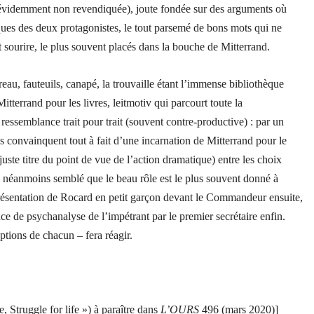
e (évidemment non revendiquée), joute fondée sur des arguments où
oques des deux protagonistes, le tout parsemé de bons mots qui ne
sourire, le plus souvent placés dans la bouche de Mitterrand.
eau, fauteuils, canapé, la trouvaille étant l’immense bibliothèque
itterrand pour les livres, leitmotiv qui parcourt toute la
essemblance trait pour trait (souvent contre-productive) : par un
s convainquent tout à fait d’une incarnation de Mitterrand pour le
uste titre du point de vue de l’action dramatique) entre les choix
 a néanmoins semblé que le beau rôle est le plus souvent donné à
présentation de Rocard en petit garçon devant le Commandeur ensuite,
nce de psychanalyse de l’impétrant par le premier secrétaire enfin.
options de chacun – fera réagir.
Struggle for life ») à paraître dans
L’OURS
496 (mars 2020)]