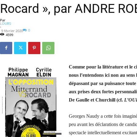
Rocard », par ANDRE R
Par
LOURS
-
0
9 février 2020
4599
Comme pour la littérature et le c
nous l’entendons ici non au sens 
dépassant par sa puissance toute c
aux prises deux fortes personnali
De Gaulle et Churchill (cf.
L’OU
Georges Naudy a cette fois imaginé 
peu avant les déclarations de candid
spectacle intellectuellement excitant