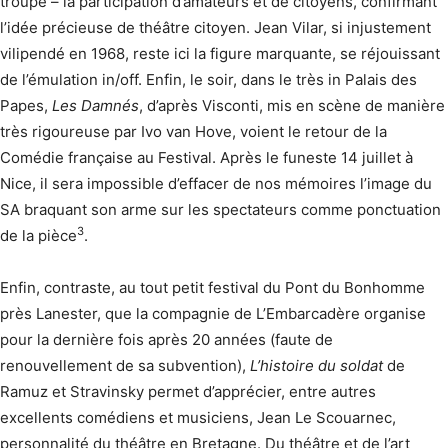
troupe – la participation d’amateurs et de citoyens, confirmant
l’idée précieuse de théâtre citoyen. Jean Vilar, si injustement
vilipendé en 1968, reste ici la figure marquante, se réjouissant
de l’émulation in/off. Enfin, le soir, dans le très in Palais des
Papes,
Les Damnés
, d’après Visconti, mis en scène de manière
très rigoureuse par Ivo van Hove, voient le retour de la
Comédie française au Festival. Après le funeste 14 juillet à
Nice, il sera impossible d’effacer de nos mémoires l’image du
SA braquant son arme sur les spectateurs comme ponctuation
3
de la pièce
.
Enfin, contraste, au tout petit festival du Pont du Bonhomme
près Lanester, que la compagnie de L’Embarcadère organise
pour la dernière fois après 20 années (faute de
renouvellement de sa subvention),
L’histoire du soldat
de
Ramuz et Stravinsky permet d’apprécier, entre autres
excellents comédiens et musiciens, Jean Le Scouarnec,
personnalité du théâtre en Bretagne. Du théâtre et de l’art