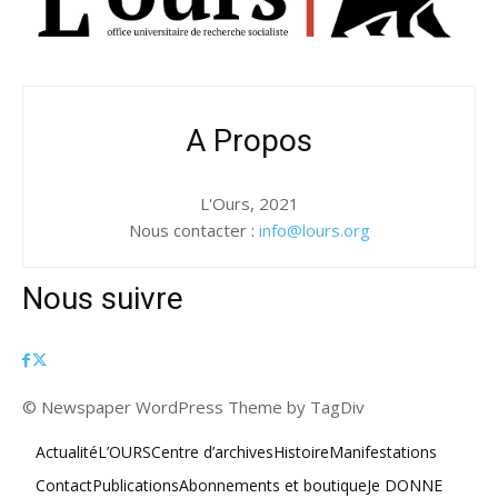
A Propos
L'Ours, 2021
Nous contacter :
info@lours.org
Nous suivre
© Newspaper WordPress Theme by TagDiv
Actualité
L’OURS
Centre d’archives
Histoire
Manifestations
Contact
Publications
Abonnements et boutique
Je DONNE