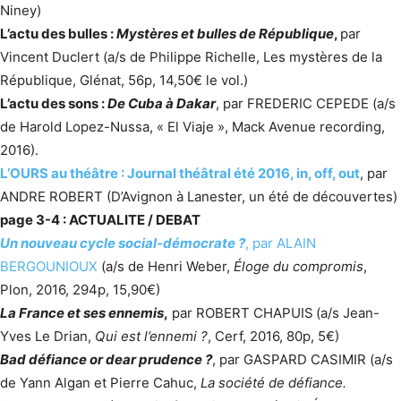
Niney)
L’actu des bulles :
Mystères et bulles de République
,
par
Vincent Duclert (a/s de Philippe Richelle, Les mystères de la
République, Glénat, 56p, 14,50€ le vol.)
L’actu des sons :
De Cuba à Dakar
, par FREDERIC CEPEDE (a/s
de Harold Lopez-Nussa, « El Viaje », Mack Avenue recording,
2016).
L’OURS au théâtre : Journal théâtral été 2016, in, off, out
, par
ANDRE ROBERT (D’Avignon à Lanester, un été de découvertes)
page 3-4 : ACTUALITE / DEBAT
Un nouveau cycle social-démocrate ?
, par ALAIN
BERGOUNIOUX
(a/s de Henri Weber,
Éloge du compromis
,
Plon, 2016, 294p, 15,90€)
La France et ses ennemis
,
par ROBERT CHAPUIS
(a/s Jean-
Yves Le Drian,
Qui est l’ennemi ?
, Cerf, 2016, 80p, 5€)
Bad défiance or dear prudence ?
, par GASPARD CASIMIR (a/s
de Yann Algan et Pierre Cahuc,
La société de défiance.