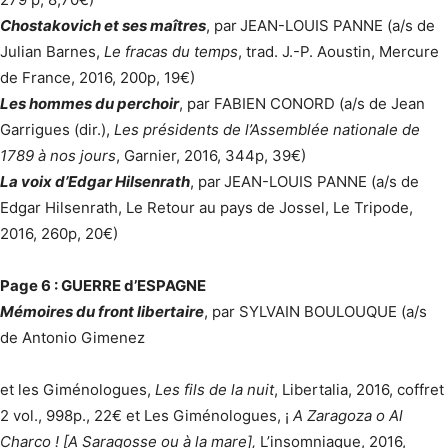
Chostakovich et ses maîtres
, par
JEAN-LOUIS PANNE (a/s de
Julian Barnes,
Le fracas du temps
, trad. J.-P. Aoustin, Mercure
de France, 2016, 200p, 19€)
Les hommes du perchoir
, par FABIEN CONORD (a/s de Jean
Garrigues (dir.),
Les présidents de l’Assemblée nationale de
1789 à nos jours
, Garnier, 2016, 344p, 39€)
La voix d’Edgar Hilsenrath
, par
JEAN-LOUIS PANNE (a/s de
Edgar Hilsenrath, Le Retour au pays de Jossel, Le Tripode,
2016, 260p, 20€)
Page 6 : GUERRE d’ESPAGNE
Mémoires du front libertaire
, par SYLVAIN BOULOUQUE (a/s
de Antonio Gimenez
et les Giménologues,
Les fils de la nuit
, Libertalia, 2016, coffret
2 vol., 998p., 22€ et Les Giménologues, ¡
A Zaragoza o Al
Charco ! [A Saragosse ou à la mare],
L’insomniaque, 2016,