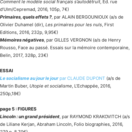
Comment le modèle social français s’autodétruit
, Éd. rue
d’Ulm/Cepremad, 2016, 105p, 7€)
Primaires, quels effets ?
, par ALAIN BERGOUNIOUX (a/s de
Olivier Duhamel (dir),
Les primaires pour les nuls
, First
Editions, 2016, 232p, 9,95€)
Mémoires négatives
, par GILLES VERGNON (a/s de Henry
Rousso, Face au passé. Essais sur la mémoire contemporaine,
Belin, 2017, 328p, 23€)
ESSAI
Le socialisme au jour le jour
par
CLAUDE DUPONT
(a/s de
Martin Buber,
Utopie et socialisme
, L’Echappée, 2016,
250p,18€)
page 5 : FIGURES
Lincoln : un grand président
, par RAYMOND KRAKOVITCH (a/s
de Liliane Kerjan, Abraham Lincoln, Folio biographies, 2016,
279 p, 8,70€)