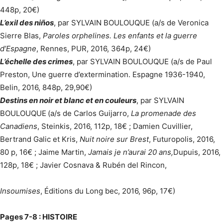
448p, 20€)
L’exil des niños
, par SYLVAIN BOULOUQUE (a/s de Veronica
Sierre Blas,
Paroles orphelines. Les enfants et la guerre
d’Espagne
, Rennes, PUR, 2016, 364p, 24€)
L’échelle des crimes
, par SYLVAIN BOULOUQUE (a/s de Paul
Preston, Une guerre d’extermination. Espagne 1936-1940,
Belin, 2016, 848p, 29,90€)
Destins en noir et blanc et en couleurs
, par SYLVAIN
BOULOUQUE
(a/s de Carlos Guijarro,
La promenade des
Canadiens
, Steinkis, 2016, 112p, 18€ ; Damien Cuvillier,
Bertrand Galic et Kris,
Nuit noire sur Brest
, Futuropolis, 2016,
80 p, 16€ ; Jaime Martin,
Jamais je n’aurai 20 ans,
Dupuis, 2016,
128p, 18€ ; Javier Cosnava & Rubén del Rincon,
Insoumises
, Éditions du Long bec, 2016, 96p, 17€)
Pages 7-8 : HISTOIRE