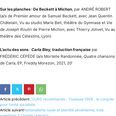
Sur les planches : De Beckett à Michon
, par ANDRÉ ROBERT
(a/s de
Premier amour
de Samuel Beckett, avec Jean Quentin
Châtelain, Vu au studio Marie Bell, théâtre du Gymnase et
Vie
de Joseph Roulin
de Pierre Michon, avec Thierry Jolivet, Vu au
théâtre des Célestins, Lyon)
L’actu des sons
:
Carla Bley, traduction française
par
FRÉDÉRIC CÉPÈDE (a/s Mortelle Randonnée,
Quatre chansons
de Carla
, EP, Freddy Morezon, 2021, 20’
Article précédent
L’OURS recommande : Toulouse 1908 : le congrès
pour l’unité socialiste
Article suivant
Nationalisme russe et identité ukrainienne, trois
questions à Charles Urjewicz