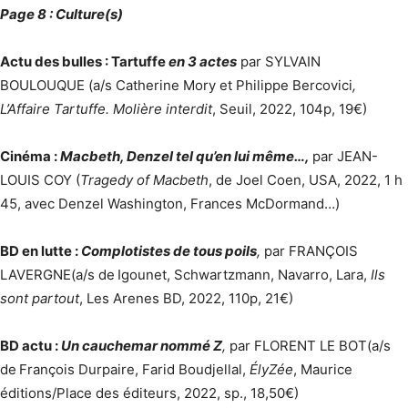
Page 8 : Culture(s)
Actu des bulles : Tartuffe
en 3 actes
par SYLVAIN
BOULOUQUE (a/s Catherine Mory et Philippe Bercovici
,
L’Affaire Tartuffe. Molière interdit
, Seuil, 2022, 104p, 19€)
Cinéma :
Macbeth, Denzel tel qu’en lui même…,
par JEAN-
LOUIS COY (
Tragedy of Macbeth
, de Joel Coen, USA, 2022, 1 h
45, avec Denzel Washington, Frances McDormand…)
BD en lutte :
Complotistes de tous poils
,
par FRANÇOIS
LAVERGNE(a/s de
Igounet, Schwartzmann, Navarro, Lara,
Ils
sont partout
, Les Arenes BD, 2022, 110p, 21€)
BD actu :
Un cauchemar nommé Z
,
par FLORENT LE BOT(a/s
de
François Durpaire, Farid Boudjellal,
ÉlyZée
, Maurice
éditions/Place des éditeurs, 2022, sp., 18,50€)