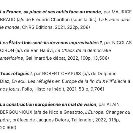
La France, sa place et ses outils face au monde,
par MAURICE
BRAUD (a/s de
Frédéric Charillon (sous la dir.),
La France dans
le monde
, CNRS Editions, 2021, 222p, 20€)
Les États-Unis sont-ils devenus imprévisibles ?,
par NICOLAS
CIRON (a/s de Ran Halévi,
Le Chaos de la démocratie
américaine
, Gallimard/Le débat, 2022, 160p, 13,50€)
Tous réfugiés !,
par ROBERT CHAPUIS (a/s de Delphine
e
Diaz,
En exil. Les réfugiés en Europe de la fin du XVIII
siècle à
nos jours
, Folio, Histoire inédit, 2021, 53 p, 9,70€)
La construction européenne en mal de vision
, par ALAIN
BERGOUNIOUX (a/s de Nicole Gnesotto,
L’Europe. Changer ou
périr
, préface de Jacques Delors, Taillandier, 2022, 318p,
20,90€)