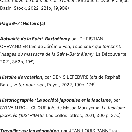
Cazeneuve,
Le sens de notre Nation.
Entretiens avec François
Bazin, Stock, 2022, 221p, 19,90€)
Page 6-7 : Histoire(s)
Actualité de la Saint-Barthélemy
par CHRISTIAN
CHEVANDIER
(a/s de Jérémie Foa,
Tous ceux qui tombent.
Visages du massacre de la Saint-Barthélemy
, La Découverte,
2021, 352p, 19€)
Histoire de votation
, par DENIS LEFEBVRE
(a/s de Raphaël
Barat,
Voter pour rien
, Payot, 2022, 190p, 17€)
Historiographie : La société japonaise et le fascisme
, par
SYLVAIN BOULOUQUE (a/s de Masao Maruyama,
Le fascisme
japonais (1931-1945)
, Les belles lettres, 2021, 300 p, 27€)
Travailler sur les génocides
, par JEAN-LOUIS PANNÉ
(a/s