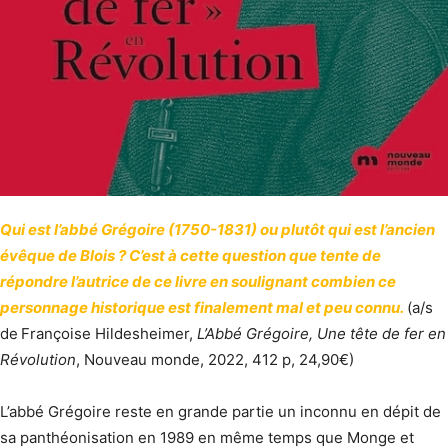
Qui est l’abbé Grégoire (1750-1831) ou plutôt qui est l’ancien
évêque de Blois ? C’est à cette question que tente de
répondre l’autrice de ce livre en soulignant combien ce
personnage historique est finalement mal et peu connu.
(a/s
de
Françoise Hildesheimer,
L’Abbé Grégoire, Une tête de fer en
Révolution
, Nouveau monde, 2022, 412 p, 24,90€)
L’abbé Grégoire reste en grande partie un inconnu en dépit de
sa panthéonisation en 1989 en même temps que Monge et