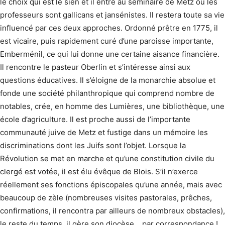
le choix qui est le sien et il entre au séminaire de Metz où les
professeurs sont gallicans et jansénistes. Il restera toute sa vie
influencé par ces deux approches. Ordonné prêtre en 1775, il
est vicaire, puis rapidement curé d’une paroisse importante,
Emberménil, ce qui lui donne une certaine aisance financière.
Il rencontre le pasteur Oberlin et s’intéresse ainsi aux
questions éducatives. Il s’éloigne de la monarchie absolue et
fonde une société philanthropique qui comprend nombre de
notables, crée, en homme des Lumières, une bibliothèque, une
école d’agriculture. Il est proche aussi de l’importante
communauté juive de Metz et fustige dans un mémoire les
discriminations dont les Juifs sont l’objet. Lorsque la
Révolution se met en marche et qu’une constitution civile du
clergé est votée, il est élu évêque de Blois. S’il n’exerce
réellement ses fonctions épiscopales qu’une année, mais avec
beaucoup de zèle (nombreuses visites pastorales, prêches,
confirmations, il rencontra par ailleurs de nombreux obstacles),
le reste du temps, il gère son diocèse… par corres­pondance !