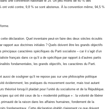
té dans une convention nationale le 14. Un peu moins de 40 % des
 % ont voté contre, 9,8 % se sont abstenus. À la convention même, 94,5 %
 forme.
de cette déclaration. Quel inventaire peut-on faire des deux siècles écoulés
r rapport aux doctrines initiales ? Quels doivent être les grands objectifs
principaux caractères spécifiques du Parti socialiste – car il s’agit d’un
aliste français dans ce qu’il a de spécifique par rapport à d’autres partis
finalités fondamentales, les grands objectifs, les caractères du Parti.
et aussi de souligner qu’il ne repose pas sur une philosophie politique
ersité évidemment, les pratiques du mouvement ouvrier, mais tout autant
 théorisé lorsqu’il plaidait pour l’unité du socialisme et de la République.
ipes qui ont été ceux de la « modernité politique » : la volonté de libérer
 la primauté de la raison dans les affaires humaines, fondement de la
roits fondamentaux. Cette déclaration établit clairement ce que doivent