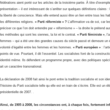
fédérations aient porté sur les articles de la troisième partie. À titre d’exem
présentation – il est intéressant de s’arrêter sur quelques définitions claires :
la liberté de conscience. Mais elle entend aussi être un lien entre tous les h
les différentes religions.
« Parti réformiste » ?
L’affirmation va de soi, car les
préciser ce que l’on doit entendre par « réformisme » – la droite le prétend aussi
les méthodes qui sont les siennes, la loi et le contrat.
« Parti féministe »
, l’
femmes – qui a été une des grandes causes du siècle passé et demeure un élé
volonté d’égalité entre les femmes et les hommes.
« Parti européen »
: l’art
points de vue. Pourtant, il dit l’essentiel. Les socialistes font de la construc
identité même. Ils défendent un programme propre, avec des politiques spécifiq
ait un caractère transnational.
La déclaration de 2008 fait ainsi le pont entre la tradition socialiste et son i
l’histoire du Parti socialiste telle qu elle est en train de s’écrire. Elle est 
présidentielle de 2007. .
Ainsi, de 1905 à 2008, les circonstances ont, à chaque fois, fortement in