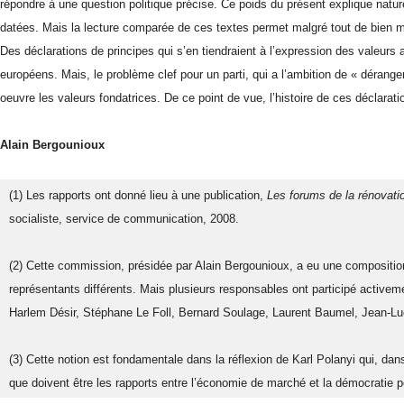
répondre à une question politique précise. Ce poids du présent explique natur
datées. Mais la lecture comparée de ces textes permet malgré tout de bien met
Des déclarations de principes qui s’en tiendraient à l’expression des valeurs
européens. Mais, le problème clef pour un parti, qui a l’ambition de « dérang
oeuvre les valeurs fondatrices. De ce point de vue, l’histoire de ces déclaratio
Alain Bergounioux
(1) Les rapports ont donné lieu à une publication, 
Les forums de la rénovati
socialiste, service de communication, 2008.
(2) Cette commission, présidée par Alain Bergounioux, a eu une composition 
représentants différents. Mais plusieurs responsables ont participé active
Harlem Désir, Stéphane Le Foll, Bernard Soulage, Laurent Baumel, Jean-Lu
(3) Cette notion est fondamentale dans la réflexion de Karl Polanyi qui, da
que doivent être les rapports entre l’économie de marché et la démocratie po