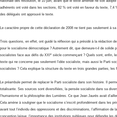
nationale des résolution, le 10 juin, avant que le texte amendé ne soit adop
adhérents ont voté dans les sections, 82 % ont voté en faveur du texte, 7,4
des délégués ont approuvé le texte.
Le caractère propre de cette déclaration de 2008 ne tient pas seulement à sa
Trois questions, en effet, ont guidé la réflexion qui a présidé à la rédaction 
pour le socialisme démocratique ? Autrement dit, que demeure-t-il de solide pa
e
socialistes face aux défis du XXI
siècle commençant ? Quels sont, enfin, les 
texte qui ne concerne pas seulement l’idée socialiste, mais aussi le Parti soci
socialistes ? Cela explique la structure du texte en trois grandes parties, les 
Le préambule permet de replacer le Parti socialiste dans son histoire. Il perm
totalisante. Ses sources sont diversifiées, la pensée socialiste dans sa div
l’humanisme et la philosophie des Lumières. Ce que Jean Jaurès avait d’ailleurs
Cela amène à souligner que le socialisme s’inscrit profondément dans les princ
avant tout l’individu des oppressions et des discriminations, l’affirmation de
conception laïque, l’importance des institutions publiques pour défendre les d