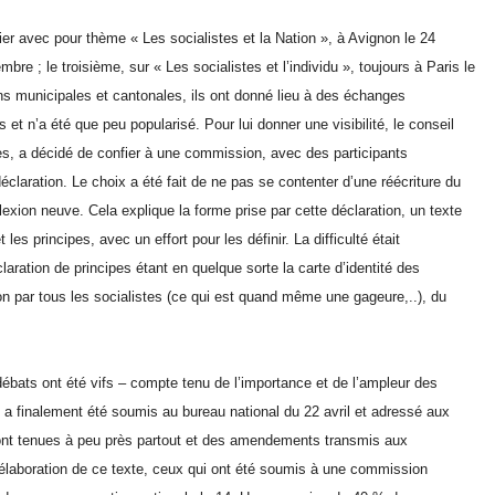
er avec pour thème « Les socialistes et la Nation », à Avignon le 24
re ; le troisième, sur « Les socialistes et l’individu », toujours à Paris le
ns municipales et cantonales, ils ont donné lieu à des échanges
 et n’a été que peu popularisé. Pour lui donner une visibilité, le conseil
es, a décidé de confier à une commission, avec des participants
déclaration. Le choix a été fait de ne pas se contenter d’une réécriture du
exion neuve. Cela explique la forme prise par cette déclaration, un texte
les principes, avec un effort pour les définir. La difficulté était
ation de principes étant en quelque sorte la carte d’identité des
non par tous les socialistes (ce qui est quand même une gageure,..), du
 débats ont été vifs – compte tenu de l’importance et de l’ampleur des
t a finalement été soumis au bureau national du 22 avril et adressé aux
ont tenues à peu près partout et des amendements transmis aux
 l’élaboration de ce texte, ceux qui ont été soumis à une commission