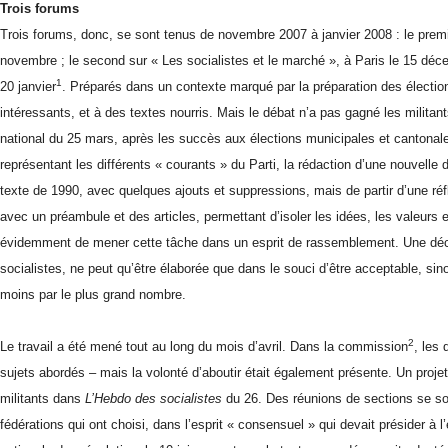
Trois forums
Trois forums, donc, se sont tenus de novembre 2007 à janvier 2008 : le premi
novembre ; le second sur « Les socialistes et le marché », à Paris le 15 décemb
1
20 janvier
. Préparés dans un contexte marqué par la préparation des électio
intéressants, et à des textes nourris. Mais le débat n’a pas gagné les militants
national du 25 mars, après les succès aux élections municipales et cantonal
représentant les différents « courants » du Parti, la rédaction d’une nouvelle 
texte de 1990, avec quelques ajouts et suppressions, mais de partir d’une réfl
avec un préambule et des articles, permettant d’isoler les idées, les valeurs et 
évidemment de mener cette tâche dans un esprit de rassemblement. Une déclar
socialistes, ne peut qu’être élaborée que dans le souci d’être acceptable, si
moins par le plus grand nombre.
2
Le travail a été mené tout au long du mois d’avril. Dans la commission
, les
sujets abordés – mais la volonté d’aboutir était également présente. Un proje
militants dans
L
’Hebdo des socialistes
du 26. Des réunions de sections se s
fédérations qui ont choisi, dans l’esprit « consensuel » qui devait présider à