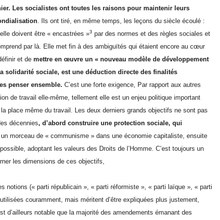
er. Les socialistes ont toutes les raisons pour maintenir leurs
ondialisation
. Ils ont tiré, en même temps, les leçons du siècle écoulé :
3
elle doivent être « encastrées »
par des normes et des règles sociales et
mprend par là. Elle met fin à des ambiguïtés qui étaient encore au cœur
éfinir et de
mettre en œuvre un « nouveau modèle de développement
solidarité sociale, est une déduction directe des finalités
r les penser ensemble.
C’est une forte exigence, Par rapport aux autres
on de travail elle-même, tellement elle est un enjeu politique important
 la place même du travail. Les deux derniers grands objectifs ne sont pas
 des décennies
, d’abord construire une protection sociale, qui
bien) un morceau de « communisme » dans une économie capitaliste, ensuite
s possible, adoptant les valeurs des Droits de l’Homme. C’est toujours un
erner les dimensions de ces objectifs,
 notions (« parti républicain », « parti réformiste », « parti laïque », « parti
ont utilisées couramment, mais méritent d’être expliquées plus justement,
l est d’ailleurs notable que la majorité des amendements émanant des