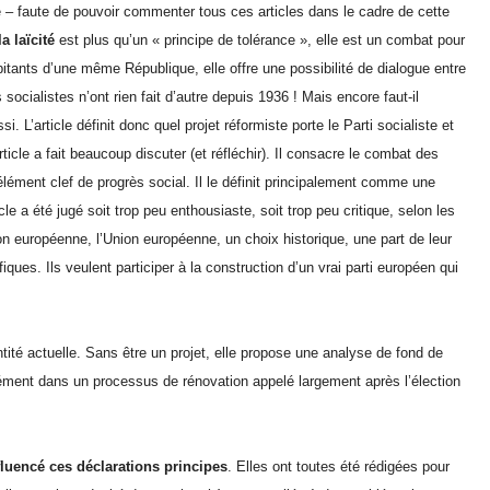
ple – faute de pouvoir commenter tous ces articles dans le cadre de cette
la laïcité
est plus qu’un « principe de tolérance », elle est un combat pour
abitants d’une même République, elle offre une possibilité de dialogue entre
 socialistes n’ont rien fait d’autre depuis 1936 ! Mais encore faut-il
. L’article définit donc quel projet réformiste porte le Parti socialiste et
article a fait beaucoup discuter (et réfléchir). Il consacre le combat des
ment clef de progrès social. Il le définit principalement comme une
icle a été jugé soit trop peu enthousiaste, soit trop peu critique, selon les
tion européenne, l’Union européenne, un choix historique, une part de leur
ues. Ils veulent participer à la construction d’un vrai parti européen qui
dentité actuelle. Sans être un projet, elle propose une analyse de fond de
un élément dans un processus de rénovation appelé largement après l’élection
fluencé ces déclarations principes
. Elles ont toutes été rédigées pour