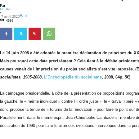
Par
LOURS
-
0
7 avril 2020
4586
Le 14 juin 2008 a été adoptée la première déclaration de principes du XX
Mais pourquoi cette date précisément ? Cela tient à la défaite président
causes venait de l’imprécision du projet socialiste s’est vite imposée. 
socialistes, 1905-2008
,
L’Encyclopédie du socialisme
, 2008, 64p, 5€)
La campagne présidentielle, à côté de la présentation de propositions progra
la gauche, le « mérite individuel » contre l’« ordre juste », le « travail libéré 
donc proposé la tenue de « forums de la rénovation » pour faire le point sur d
Parallèlement, dans le même esprit, Jean-Christophe Cambadélis, membre du bu
déclaration de 1990 pour faire le bilan des évolutions intervenues dans la pen