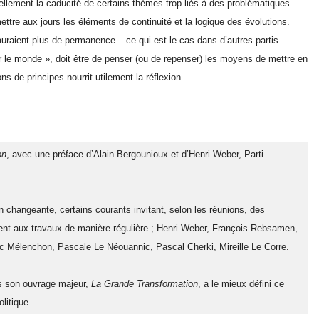
ellement la caducité de certains thèmes trop liés à des problématiques
tre aux jours les éléments de continuité et la logique des évolutions.
 auraient plus de permanence – ce qui est le cas dans d’autres partis
er le monde », doit être de penser (ou de repenser) les moyens de mettre en
ns de principes nourrit utilement la réflexion.
on
, avec une préface d’Alain Bergounioux et d’Henri Weber, Parti 
changeante, certains courants invitant, selon les réunions, des 
ment aux travaux de manière régulière ; Henri Weber, François Rebsamen, 
c Mélenchon, Pascale Le Néouannic, Pascal Cherki, Mireille Le Corre.
ns son ouvrage majeur, 
La Grande Transformation
, a le mieux défini ce 
litique