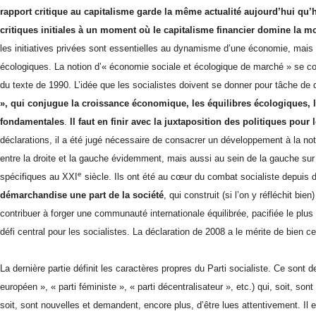
rapport critique au capitalisme garde la même actualité aujourd’hui qu’hi
critiques initiales à un moment où le capitalisme financier domine la m
les initiatives privées sont essentielles au dynamisme d’une économie, mais 
écologiques. La notion d’« économie sociale et écologique de marché » se co
du texte de 1990. L’idée que les socialistes doivent se donner pour tâche de d
», qui conjugue la croissance économique, les équilibres écologiques, la 
fondamentales
.
Il faut en finir avec la juxtaposition des politiques pou
déclarations, il a été jugé nécessaire de consacrer un développement à la noti
entre la droite et la gauche évidemment, mais aussi au sein de la gauche sur
e
spécifiques au XXI
siècle. Ils ont été au cœur du combat socialiste depuis
démarchandise une part de la société
, qui construit (si l’on y réfléchit 
contribuer à forger une communauté internationale équilibrée, pacifiée le plu
défi central pour les socialistes. La déclaration de 2008 a le mérite de bien c
La dernière partie définit les caractères propres du Parti socialiste. Ce sont des
européen », « parti féministe », « parti décentralisateur », etc.) qui, soit, s
soit, sont nouvelles et demandent, encore plus, d’être lues attentivement. I